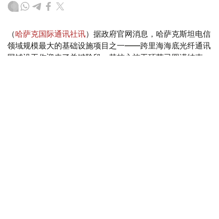
（
哈萨克国际通讯社讯
）据政府官网消息，哈萨克斯坦电信
领域规模最大的基础设施项目之一——跨里海海底光纤通讯
网铺设工作迎来了关键阶段，其核心施工环节已圆满结束。
Фото: Үкімет
海底光缆已成功抵达哈萨克斯坦海岸，标志着由哈萨克电信