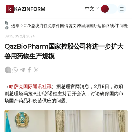
中文
KAZINFORM
热
选举-2026
总统府
任免
事件
国情咨文
跨里海国际运输路线/中间走
点:
09:15, 09 2月 2024
QazBioPharm国家控股公司将进一步扩大
兽用药物生产规模
（
哈萨克国际通讯社讯
）据总理官网消息，2月8日，政府
副总理塔玛拉·杜伊谢诺娃主持召开会议，讨论确保国内市
场国产药品和疫苗供应的问题。