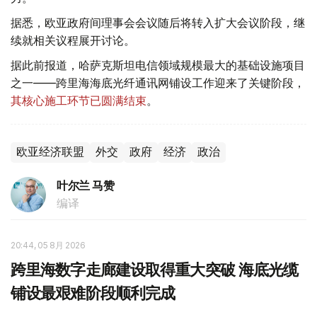
据悉，欧亚政府间理事会会议随后将转入扩大会议阶段，继
续就相关议程展开讨论。
据此前报道，哈萨克斯坦电信领域规模最大的基础设施项目
之一——跨里海海底光纤通讯网铺设工作迎来了关键阶段，
其核心施工环节已圆满结束
。
欧亚经济联盟
外交
政府
经济
政治
叶尔兰 马赞
编译
20:44, 05 8月 2026
跨里海数字走廊建设取得重大突破 海底光缆
铺设最艰难阶段顺利完成