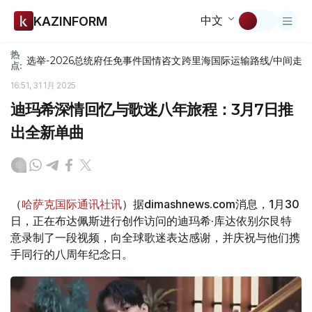
中文
KAZINFORM
热
选举-2026
总统府
任免
事件
国情咨文
跨里海国际运输路线/中间走
点:
16:51, 31 1月 2025
迪玛希深情回忆与歌迷八年旅程：3月7日推
出全新单曲
（
哈萨克国际通讯社讯
）据dimashnews.com消息，1月30
日，正在布达佩斯进行创作访问的迪玛希·库达依别尔艮特
意录制了一段视频，向全球歌迷表达感谢，并庆祝与他们携
手同行的八周年纪念日。