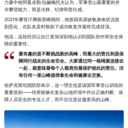
力量中校阿曼卓勒·拉赫梅托夫认为，军事登山最重要的并
非攀登能力，而是冷静、纪律和责任感。
2021年攀登汗腾格里峰期间，他曾因高原缺氧身体状况急
剧恶化，在队友及时救助下成功恢复并最终完成登顶。
他说，这段经历让自己更加深刻地认识到团队协作和安全保
障的重要性。
最有趣的是不断挑战新的高峰，而最大的责任则是保
障同行战友的生命安全。大家通过同一根绳索连接在
一起，就意味着每个人都肩负着保护彼此的责任。没
有任何一座山峰值得拿生命和健康去交换。
哈萨克斯坦国防部表示，这一理念也是该国军事登山训练的
重要原则——培养能够在复杂山地环境中作出正确判断、保
障人员安全的专业人才，而不仅仅是征服更高的山峰。