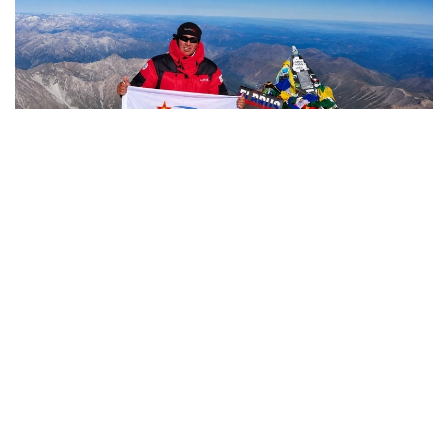
Фото: Министерство обороны РК
哈萨克斯坦
国防部
达娜 努尔巴克提
编译