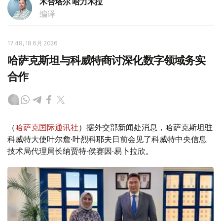
木合塔尔 哈力木拉
编译
17:48, 18 6月 2026
哈萨克斯坦与科威特商讨深化数字领域务实
合作
（
哈萨克国际通讯社
）据外交部新闻处消息，哈萨克斯坦驻
科威特大使叶尔詹·叶烈科耶夫日前会见了科威特中央信息
技术局代理局长纳贾特·侯赛因·易卜拉欣。