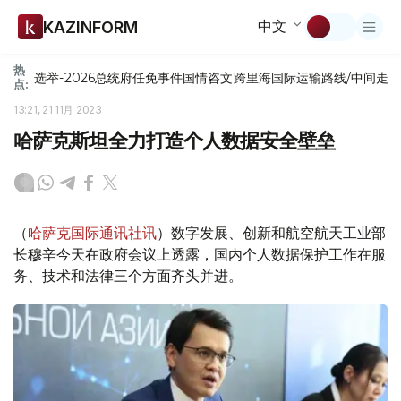
中文
KAZINFORM
热
选举-2026
总统府
任免
事件
国情咨文
跨里海国际运输路线/中间走
点:
13:21, 21 11月 2023
哈萨克斯坦全力打造个人数据安全壁垒
（
哈萨克国际通讯社讯
）数字发展、创新和航空航天工业部
长穆辛今天在政府会议上透露，国内个人数据保护工作在服
务、技术和法律三个方面齐头并进。