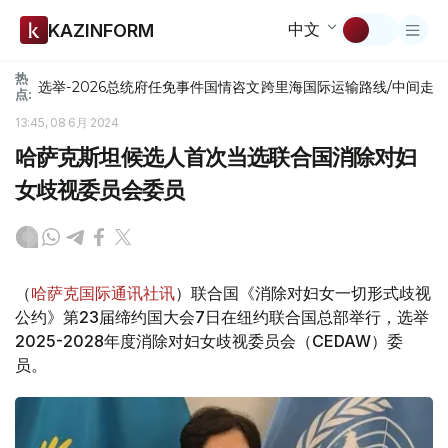
中文
KAZINFORM
热
选举-2026
总统府
任免
事件
国情咨文
跨里海国际运输路线/中间走
点:
13:45, 08 6月 2024
哈萨克斯坦候选人首次当选联合国消除对妇
女歧视委员会委员
（
哈萨克国际通讯社讯
）联合国《消除对妇女一切形式歧视
公约》第23届缔约国大会7日在纽约联合国总部举行，选举
2025-2028年度消除对妇女歧视委员会（CEDAW）委
员。