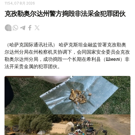
11:54, 07 8月 2026
克孜勒奥尔达州警方捣毁非法采金犯罪团伙
（哈萨克国际通讯社讯） 哈萨克斯坦金融监管署克孜勒奥
尔达州分局在州检察机关协调下，会同国家安全委员会克孜
勒奥尔达州分局，成功捣毁一个长期在希利县（Шиелі）非
法开采贵金属的犯罪团伙。