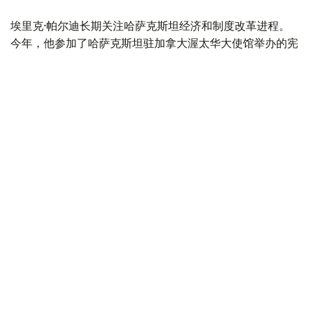
埃里克·帕尔迪长期关注哈萨克斯坦经济和制度改革进程。
今年，他参加了哈萨克斯坦驻加拿大渥太华大使馆举办的宪
法改革专题圆桌会议。
不久前，帕尔迪随加拿大商务代表团访问哈萨克斯坦，与政
府部门代表、企业负责人及多个项目参与人员进行了交流。
他表示，这次访问使自己更加深入地了解了哈萨克斯坦改革
的内容及其对国家未来发展的重要意义。
谈及即将举行的库鲁尔泰代表选举时，帕尔迪表示：
“我认为，8月23日举行的选举，是哈萨克斯坦落实
宪法改革、建立国家新型代表机构的下一阶段。”
他表示，高效、负责任且具有可预见性的国家治理体系，不
仅关系到本国民众福祉，也直接影响国际伙伴对哈萨克斯坦
的信任。
“持续完善高效、负责任的国家治理体系，不仅对哈
萨克斯坦人民意义重大，也将进一步增强国际伙伴对