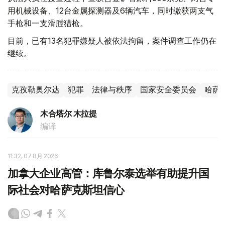
用机械设备、12台金属探测器及6辆汽车，同时缴获两支气
手枪和一支滑膛猎枪。
目前，已有13名犯罪嫌疑人被依法拘留，案件调查工作仍在
继续。
克孜勒奥尔达
犯罪
法律与秩序
国家安全委员会
哈萨
木合塔尔 木拉提
编译
11:32, 07 8月 2026
加拿大企业高管：库鲁尔泰选举有助提升国
际社会对哈萨克斯坦信心