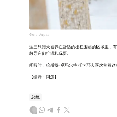
Фото: Ақорда
这三只猎犬被养在舒适的栅栏围起的区域里，有
教导它们狩猎和玩耍。
闲暇时，哈斯穆-卓玛尔特·托卡耶夫喜欢带着
【编译：阿遥】
总统