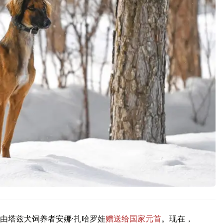
由塔兹犬饲养者安娜·扎哈罗娃
赠送给国家元首
。现在，