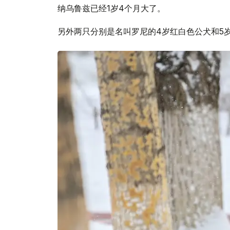
纳乌鲁兹已经1岁4个月大了。
另外两只分别是名叫罗尼的4岁红白色公犬和5