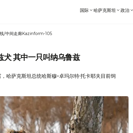
国际
哈萨克斯坦
政治
线/中间走廊
Kazinform-105
兹犬 其中一只叫纳乌鲁兹
，哈萨克斯坦总统哈斯穆-卓玛尔特·托卡耶夫目前饲