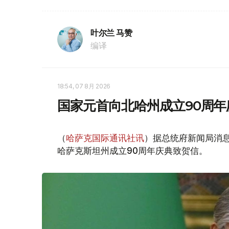
叶尔兰 马赞
编译
18:54, 07 8月 2026
国家元首向北哈州成立90周年
（
哈萨克国际通讯社讯
）据总统府新闻局消息
哈萨克斯坦州成立90周年庆典致贺信。