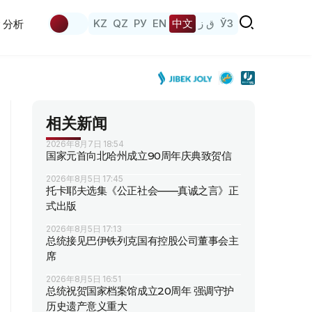
KZ
QZ
РУ
EN
中文
ق ز
ЎЗ
分析
相关新闻
2026年8月7日 18:54
国家元首向北哈州成立90周年庆典致贺信
2026年8月5日 17:45
托卡耶夫选集《公正社会——真诚之言》正
式出版
2026年8月5日 17:13
总统接见巴伊铁列克国有控股公司董事会主
席
2026年8月5日 16:51
总统祝贺国家档案馆成立20周年 强调守护
历史遗产意义重大