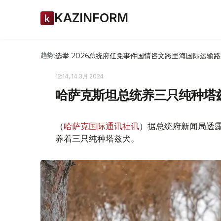
KAZINFORM
选举-2026
总统府
任免
事件
国情咨文
跨里海国际运输路
趋势:
12:14, 14 3月 2024
哈萨克斯坦总统养三只纯种塔
（
哈萨克国际通讯社讯
）据总统府新闻局透露
养着三只纯种塔兹犬。