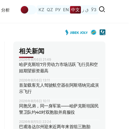
KZ
QZ
РУ
EN
中文
ق ز
ЎЗ
分析
相关新闻
2026年8月6日 21:49
哈萨克斯坦7月劳动力市场活跃 飞行员和空
姐期望薪资最高
2026年8月6日 13:11
首架载客无人驾驶航空器在阿斯塔纳完成演
示飞行
2026年8月6日 10:11
同胞兄弟，同一身军装——哈萨克斯坦国民
警卫队约40对双胞胎并肩服役
2026年8月5日 22:24
巴甫洛达尔州迎来近两年来首组三胞胎