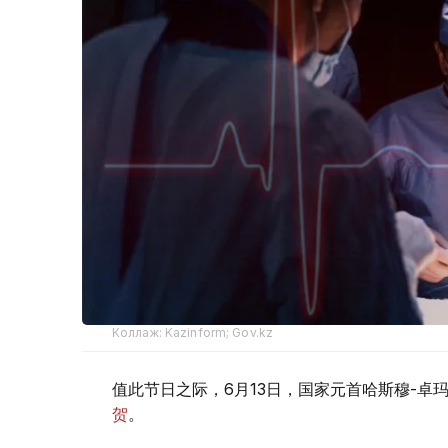
Коллаж: Kazinform; Gov.kz
值此节日之际，6月13日，国家元首哈斯穆-卓
贺
。