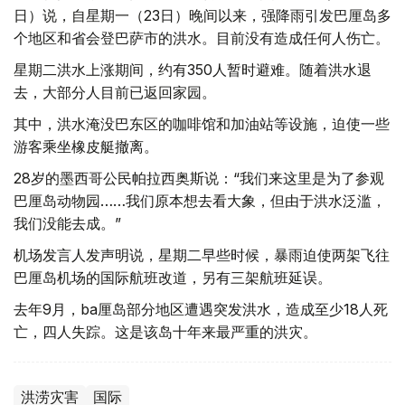
日）说，自星期一（23日）晚间以来，强降雨引发巴厘岛多
个地区和省会登巴萨市的洪水。目前没有造成任何人伤亡。
星期二洪水上涨期间，约有350人暂时避难。随着洪水退
去，大部分人目前已返回家园。
其中，洪水淹没巴东区的咖啡馆和加油站等设施，迫使一些
游客乘坐橡皮艇撤离。
28岁的墨西哥公民帕拉西奥斯说：“我们来这里是为了参观
巴厘岛动物园……我们原本想去看大象，但由于洪水泛滥，
我们没能去成。”
机场发言人发声明说，星期二早些时候，暴雨迫使两架飞往
巴厘岛机场的国际航班改道，另有三架航班延误。
去年9月，ba厘岛部分地区遭遇突发洪水，造成至少18人死
亡，四人失踪。这是该岛十年来最严重的洪灾。
洪涝灾害
国际