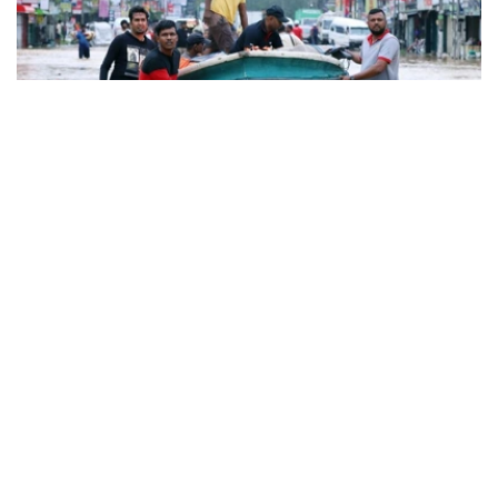
Фото: Синьхуа
通报说，极端天气还导致斯里兰卡全国565栋房屋全毁、超
2万栋房屋部分受损。目前，应急救援行动仍在全国各地持
续开展。
斯里兰卡多地连日来遭遇暴雨大风等恶劣天气。在11月30日
晚发表的全国讲话中，斯里兰卡总统迪萨纳亚克称极端天气
令斯里兰卡遭遇迄今最严重的自然灾害。迪萨纳亚克11月29
日宣布该国自28日起进入公共紧急状态。