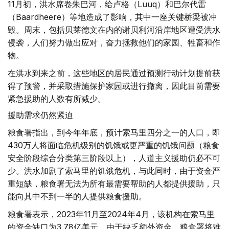
11月初，洪水席卷朱巴河，给卢格（Luuq）和巴尔代雷
（Baardheere）等地造成了影响，其中一座关键桥梁被冲
毁。周末，包括贝莱德文在内的谢贝利河沿岸地区遭受洪水
侵袭，人们努力做出应对，奋力拯救他们的家园、牲畜和作
物。
在洪水到来之前，这些地区的居民通过预测行动计划提前获
得了预警，并采取措施保护家园或进行撤离，因此目前需要
紧急援助的人数有所减少。
援助需求仍然紧迫
粮食署指出，到今年年底，预计索马里四分之一的人口，即
430万人将面临危机级别的饥饿或更严重的饥饿问题（粮食
安全阶段综合分类第三阶段以上），人道主义援助仍必不可
少。洪水加剧了索马里的饥饿危机，与此同时，由于资金严
重短缺，粮食署无法为所有最需要帮助的人都提供援助，只
能向其中不到一半的人提供粮食援助。
粮食署表示，2023年11月至2024年4月，该机构在索马里
的资金缺口为3.78亿美元。由于缺乏额外资金，粮食署将难