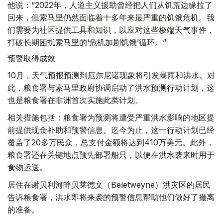
他说：“2022年，人道主义援助曾经把人们从饥荒边缘拉了
回来，但索马里仍然面临着十多年来最严重的饥饿危机。我
们需要为社区提供工具和知识，以应对这些极端天气事件，
打破长期困扰索马里的‘危机加剧饥饿’循环。”
预警取得成效
10月，天气预报预测到厄尔尼诺现象将引发暴雨和洪水。对
此，粮食署与索马里政府协调启动了洪水预测行动计划，这
也是粮食署在非洲首次实施此类计划。
相关措施包括：粮食署为预测将遭受严重洪水影响的地区提
前提供现金补助和预警信息。迄今为止，这一行动计划已经
覆盖了20多万民众，总支付金额将达到410万美元。此外，
粮食署还在关键地点预先部署船只，以便在洪水袭来时用于
食物运送。
居住在谢贝利河畔贝莱德文（Beletweyne）洪灾区的居民
告诉粮食署，洪水即将来袭的预警信息帮助他们做好了撤离
的准备。