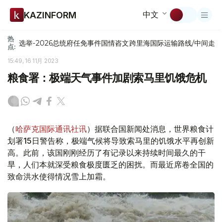
中文
KAZINFORM
热
选举-2026
总统府
任免
事件
国情咨文
跨里海国际运输路线/中间走
点:
15:49, 16 11月 2023
粮食署：极端天气事件加剧索马里饥饿危机
（
哈萨克国际通讯社讯
）据联合国新闻处消息，世界粮食计
划署15日警告称，极端气候将导致索马里的饥饿水平再创新
高。此前，该国刚刚经历了有记录以来持续时间最久的干
旱，人们本就深受粮食极度匮乏的困扰。而最近席卷全国的
致命洪水使得情况雪上加霜。