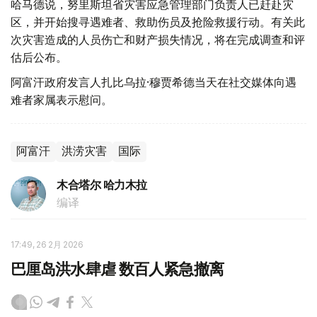
哈马德说，努里斯坦省灾害应急管理部门负责人已赶赴灾
区，并开始搜寻遇难者、救助伤员及抢险救援行动。有关此
次灾害造成的人员伤亡和财产损失情况，将在完成调查和评
估后公布。
阿富汗政府发言人扎比乌拉·穆贾希德当天在社交媒体向遇
难者家属表示慰问。
阿富汗
洪涝灾害
国际
木合塔尔 哈力木拉
编译
17:49, 26 2月 2026
巴厘岛洪水肆虐 数百人紧急撤离