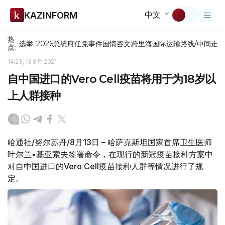
中文
KAZINFORM
热
选举-2026
总统府
任免
事件
国情咨文
跨里海国际运输路线/中间走
点:
14:23, 13 8月 2021
自中国进口的Vero Cell疫苗将用于为18岁以
上人群接种
哈通社/努尔苏丹/8月13日 – 哈萨克斯坦国家首席卫生医师
叶尔兰•基亚索夫签署命令，在现行的新冠疫苗接种方案中
对自中国进口的Vero Cell疫苗接种人群等情况进行了规
定。