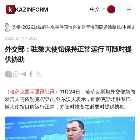
中文
KAZINFORM
热
选举-2026
总统府
任免
事件
国情咨文
跨里海国际运输路线/中间走
点:
23:25, 24 11月 2025
外交部：驻黎大使馆保持正常运行 可随时提
供协助
（
哈萨克国际通讯社讯
）11月24日，哈萨克斯坦外交部新闻
发言人阿依别克·斯玛迪亚尔沃夫表示，哈萨克斯坦驻黎巴
嫩大使馆目前运行正常，并随时准备在必要时提供协助。