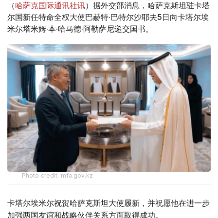
（
哈萨克国际通讯社讯
）据外交部消息，哈萨克斯坦驻卡塔
尔国新任特命全权大使巴赫特·巴特尔沙耶夫5日向卡塔尔埃
米尔塔米姆·本·哈马德·阿勒萨尼递交国书。
Photo credit: mfa.gov.kz
卡塔尔埃米尔祝贺哈萨克斯坦大使履新，并祝愿他在进一步
加强两国友谊和战略伙伴关系方面取得成功。