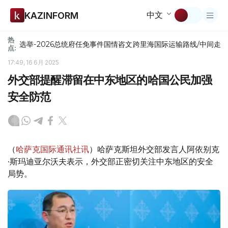
中文
KAZINFORM
热
选举-2026
总统府
任免
事件
国情咨文
跨里海国际运输路线/中间走
点:
17:49, 16 6月 2025
外交部提醒滞留在中东地区的哈国公民加强
安全防范
（
哈萨克国际通讯社讯
）哈萨克斯坦外交部发言人阿依别克
·斯玛迪亚尔沃夫表示，外交部正密切关注中东地区的安全
局势。