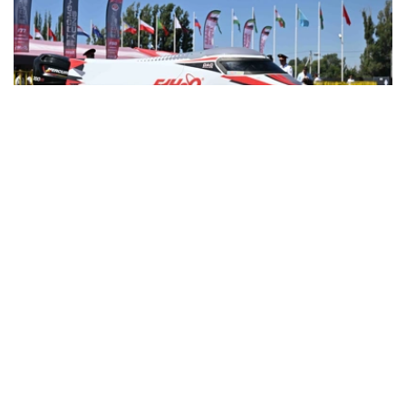
Фото: Ақорда
消息称，未来五年，F1H2O世界锦标赛将在卡普恰盖水库
举行。
日前，阿拉木图州州长马拉特·苏勒坦哈兹耶夫与F1H2O世
界锦标赛运营方H2O Racing公司代表就项目实施前景举行
会谈。
苏勒坦哈兹耶夫表示，举办这一国际顶级赛事将有助于提升
哈萨克斯坦国际影响力，并为旅游业发展注入新的动力。他