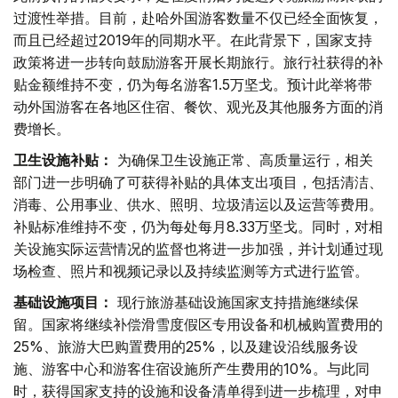
过渡性举措。目前，赴哈外国游客数量不仅已经全面恢复，
而且已经超过2019年的同期水平。在此背景下，国家支持
政策将进一步转向鼓励游客开展长期旅行。旅行社获得的补
贴金额维持不变，仍为每名游客1.5万坚戈。预计此举将带
动外国游客在各地区住宿、餐饮、观光及其他服务方面的消
费增长。
卫生设施补贴：
为确保卫生设施正常、高质量运行，相关
部门进一步明确了可获得补贴的具体支出项目，包括清洁、
消毒、公用事业、供水、照明、垃圾清运以及运营等费用。
补贴标准维持不变，仍为每处每月8.33万坚戈。同时，对相
关设施实际运营情况的监督也将进一步加强，并计划通过现
场检查、照片和视频记录以及持续监测等方式进行监管。
基础设施项目：
现行旅游基础设施国家支持措施继续保
留。国家将继续补偿滑雪度假区专用设备和机械购置费用的
25%、旅游大巴购置费用的25%，以及建设沿线服务设
施、游客中心和游客住宿设施所产生费用的10%。与此同
时，获得国家支持的设施和设备清单得到进一步梳理，对申