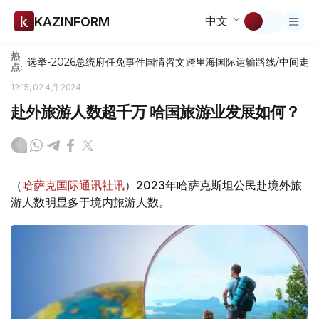
中文
KAZINFORM
热
选举-2026
总统府
任免
事件
国情咨文
跨里海国际运输路线/中间走
点:
12:15, 02 4月 2024
赴外旅游人数超千万 哈国旅游业发展如何？
（
哈萨克国际通讯社讯
）2023年哈萨克斯坦公民赴境外旅
游人数明显多于境内旅游人数。