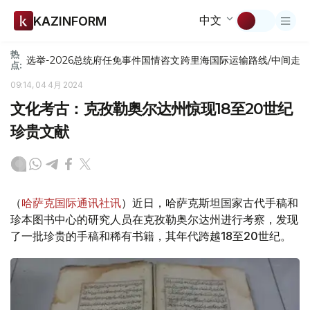
中文
KAZINFORM
热
选举-2026
总统府
任免
事件
国情咨文
跨里海国际运输路线/中间走
点:
09:14, 04 4月 2024
文化考古：克孜勒奥尔达州惊现18至20世纪
珍贵文献
（
哈萨克国际通讯社讯
）近日，哈萨克斯坦国家古代手稿和
珍本图书中心的研究人员在克孜勒奥尔达州进行考察，发现
了一批珍贵的手稿和稀有书籍，其年代跨越18至20世纪。