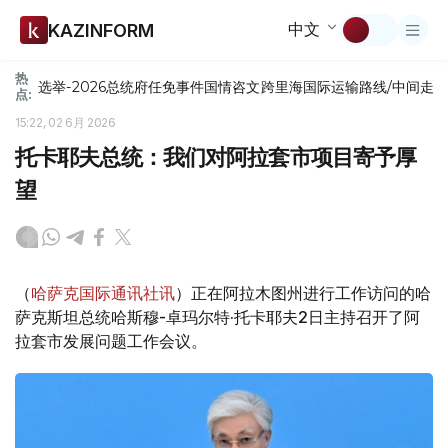
中文
KAZINFORM
热
选举-2026
总统府
任免
事件
国情咨文
跨里海国际运输路线/中间走
点:
15:22, 02 6月 2026
托卡耶夫总统：我们对阿拉套市项目寄予厚
望
（
哈萨克国际通讯社讯
）正在阿拉木图州进行工作访问的哈
萨克斯坦总统哈斯穆-卓玛尔特·托卡耶夫2日主持召开了阿
拉套市发展问题工作会议。