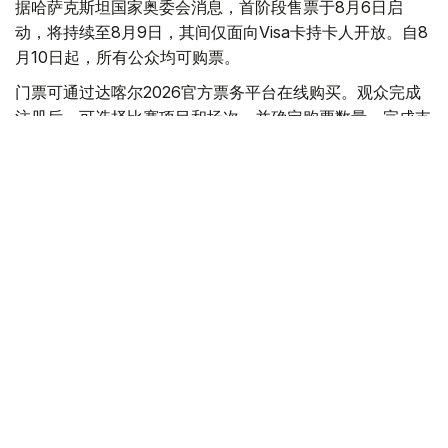
据哈萨克斯坦国家奥委会消息，首阶段售票于8月6日启
动，将持续至8月9日，其间仅面向Visa卡持卡人开放。自8
月10日起，所有公众均可购票。
门票可通过达喀尔2026官方票务平台在线购买。观众完成
注册后，可选择比赛项目和场次，并确定购票数量、完成支
付。组委会针对比赛、开闭幕式及球迷活动设置了不同类别
的门票。
普通比赛门票价格从1000西非法郎（约1.8美元）起。一日
通票（Day Pass）价格从1500西非法郎（约2.6美元）起，
持票者可在一天内观看多场比赛。
开幕式A类门票价格为9000西非法郎（约15.8美元），B类
门票为5000西非法郎（约8.8美元），赛事球迷区将免费开
放。组委会计划总计销售约100万张门票。
2026年达喀尔青奥会将于10月31日至11月13日在塞内加尔
举行，比赛分布在达喀尔、迪亚姆尼亚久和萨利三个赛区。
届时，预计将有来自世界各地的约2700名青年运动员参加
25个项目的角逐。