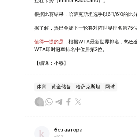
拉杜卡努（Emma Raducanu）。
根据比赛结果，哈萨克斯坦选手以6:1/6:0的
据了解，热巴金娜下一轮将对阵世界排名第75位的法国
值得一提的是
，根据WTA最新世界排名，热巴
WTA即时冠军排名中位居第2位。
【编译：小穆】
体育
黄金储备
哈萨克斯坦
网球
без автора