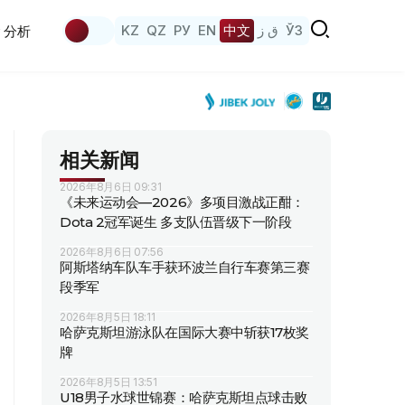
KZ
QZ
РУ
EN
中文
ق ز
ЎЗ
分析
相关新闻
2026年8月6日 09:31
《未来运动会—2026》多项目激战正酣：
Dota 2冠军诞生 多支队伍晋级下一阶段
2026年8月6日 07:56
阿斯塔纳车队车手获环波兰自行车赛第三赛
段季军
2026年8月5日 18:11
哈萨克斯坦游泳队在国际大赛中斩获17枚奖
牌
2026年8月5日 13:51
U18男子水球世锦赛：哈萨克斯坦点球击败