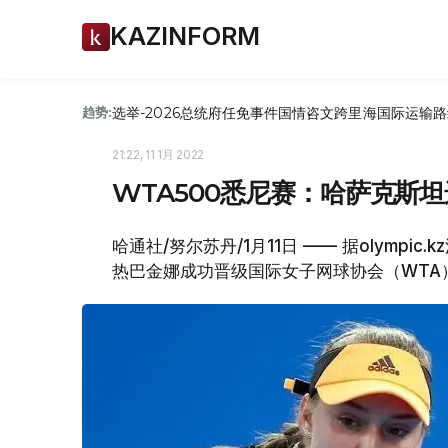
KAZINFORM
选举-2026
总统府
任免
事件
国情咨文
跨里海国际运输路
趋势:
21:22, 11 1月 2022
WTA500悉尼赛：哈萨克斯
哈通社/努尔苏丹/1月11日 —— 据olymp
热巴金娜成功晋级国际女子网球协会（WTA