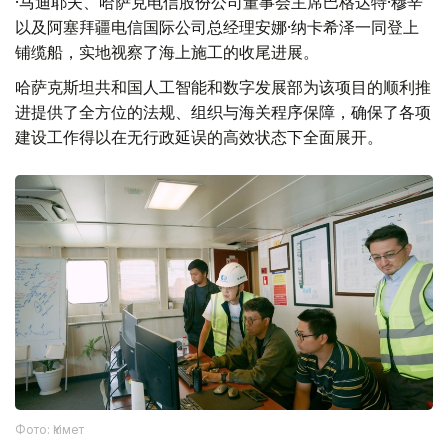
·马迪耶夫、哈萨克电信股份公司董事会主席巴格达特·穆辛
以及阿塞拜疆电信国际公司总经理安娜·纳卡希泽一同登上
铺缆船，实地视察了海上施工的收尾进展。
哈萨克斯坦共和国人工智能和数字发展部为该项目的顺利推
进提供了全方位的法规、组织与海关程序保障，确保了各项
建设工作得以在无行政延误的高效状态下全面展开。
Фото: Үкімет