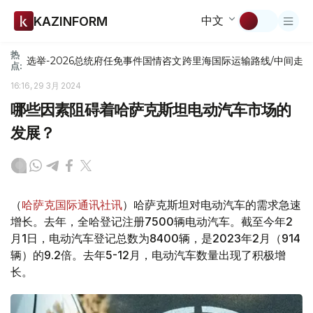
中文
KAZINFORM
热
选举-2026
总统府
任免
事件
国情咨文
跨里海国际运输路线/中间走
点:
16:16, 29 3月 2024
哪些因素阻碍着哈萨克斯坦电动汽车市场的
发展？
（
哈萨克国际通讯社讯
）哈萨克斯坦对电动汽车的需求急速
增长。去年，全哈登记注册7500辆电动汽车。截至今年2
月1日，电动汽车登记总数为8400辆，是2023年2月（914
辆）的9.2倍。去年5-12月，电动汽车数量出现了积极增
长。