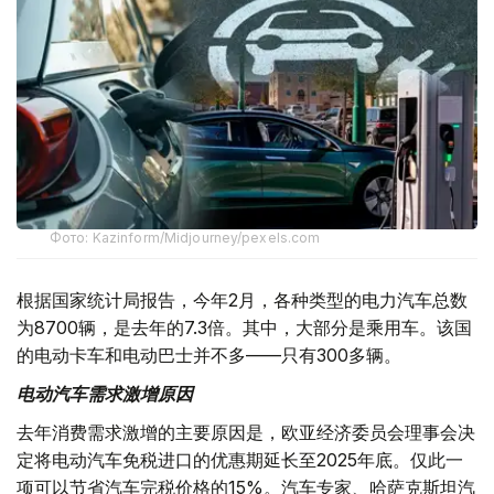
Фото: Kazinform/Midjourney/pexels.com
根据国家统计局报告，今年2月，各种类型的电力汽车总数
为8700辆，是去年的7.3倍。其中，大部分是乘用车。该国
的电动卡车和电动巴士并不多——只有300多辆。
电动汽车需求激增原因
去年消费需求激增的主要原因是，欧亚经济委员会理事会决
定将电动汽车免税进口的优惠期延长至2025年底。仅此一
项可以节省汽车完税价格的15%。汽车专家、哈萨克斯坦汽