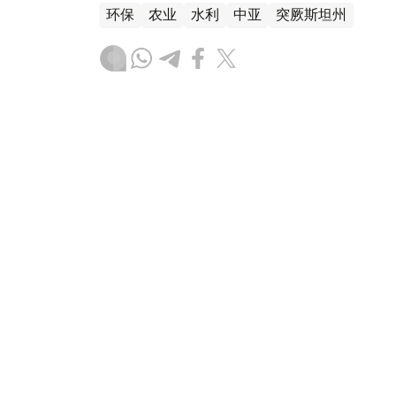
环保
农业
水利
中亚
突厥斯坦州
叶尔兰 马赞
编译
13:45, 06 8月 2026
哈萨克斯坦扩大油料作物远期
（哈萨克国际通讯社讯） 哈萨克斯坦农业部
加远期采购计划中对油料作物的支持力度，融资规