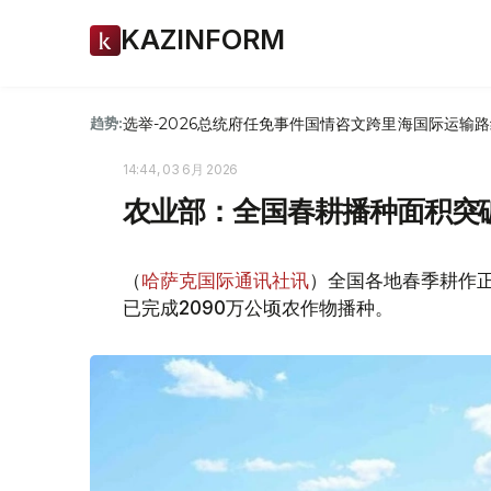
KAZINFORM
选举-2026
总统府
任免
事件
国情咨文
跨里海国际运输路
趋势:
14:44, 03 6月 2026
农业部：全国春耕播种面积突破
（
哈萨克国际通讯社讯
）全国各地春季耕作
已完成2090万公顷农作物播种。