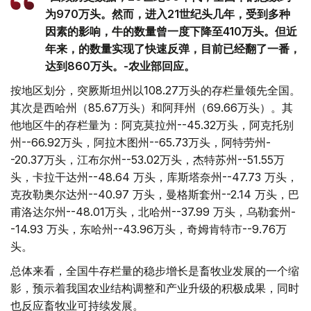
为970万头。然而，进入21世纪头几年，受到多种
因素的影响，牛的数量曾一度下降至410万头。但近
年来，的数量实现了快速反弹，目前已经翻了一番，
达到860万头。-农业部回应。
按地区划分，突厥斯坦州以108.27万头的存栏量领先全国。
其次是西哈州（85.67万头）和阿拜州（69.66万头）。其
他地区牛的存栏量为：阿克莫拉州--45.32万头，阿克托别
州--66.92万头，阿拉木图州--65.73万头，阿特劳州-
-20.37万头，江布尔州--53.02万头，杰特苏州--51.55万
头，卡拉干达州--48.64 万头，库斯塔奈州--47.73 万头，
克孜勒奥尔达州--40.97 万头，曼格斯套州--2.14 万头，巴
甫洛达尔州--48.01万头，北哈州--37.99 万头，乌勒套州-
-14.93 万头，东哈州--43.96万头，奇姆肯特市--9.76万
头。
总体来看，全国牛存栏量的稳步增长是畜牧业发展的一个缩
影，预示着我国农业结构调整和产业升级的积极成果，同时
也反应畜牧业可持续发展。