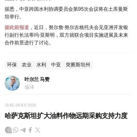
据悉，中亚跨国水利协调委员会第95次会议将在土库曼斯
坦举行。
据此前报道
，近日，努尔詹·努尔吉格托夫会见亚洲开发银
行副行长法蒂玛·亚斯明，双方就联合项目实施进展及未来
合作前景进行了讨论。
环保
农业
水利
中亚
突厥斯坦州
叶尔兰 马赞
编译
13:45, 06 8月 2026
哈萨克斯坦扩大油料作物远期采购支持力度