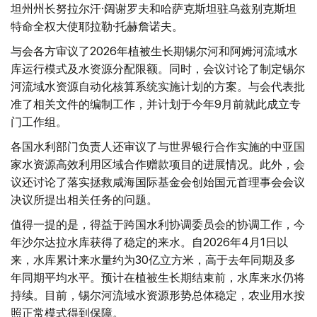
坦州州长努拉尔汗·阔谢罗夫和哈萨克斯坦驻乌兹别克斯坦
特命全权大使耶拉勒·托赫詹诺夫。
与会各方审议了2026年植被生长期锡尔河和阿姆河流域水
库运行模式及水资源分配限额。同时，会议讨论了制定锡尔
河流域水资源自动化核算系统实施计划的方案。与会代表批
准了相关文件的编制工作，并计划于今年9月前就此成立专
门工作组。
各国水利部门负责人还审议了与世界银行合作实施的中亚国
家水资源高效利用区域合作赠款项目的进展情况。此外，会
议还讨论了落实拯救咸海国际基金会创始国元首理事会会议
决议所提出相关任务的问题。
值得一提的是，得益于跨国水利协调委员会的协调工作，今
年沙尔达拉水库获得了稳定的来水。自2026年4月1日以
来，水库累计来水量约为30亿立方米，高于去年同期及多
年同期平均水平。预计在植被生长期结束前，水库来水仍将
持续。目前，锡尔河流域水资源形势总体稳定，农业用水按
照正常模式得到保障。