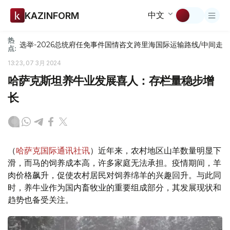
中文
KAZINFORM
热
选举-2026
总统府
任免
事件
国情咨文
跨里海国际运输路线/中间走
点:
13:23, 07 3月 2024
哈萨克斯坦养牛业发展喜人：存栏量稳步增
长
（
哈萨克国际通讯社讯
）近年来，农村地区山羊数量明显下
滑，而马的饲养成本高，许多家庭无法承担。疫情期间，羊
肉价格飙升，促使农村居民对饲养绵羊的兴趣回升。与此同
时，养牛业作为国内畜牧业的重要组成部分，其发展现状和
趋势也备受关注。