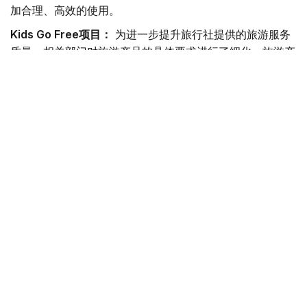
加合理、高效的使用。
Kids Go Free项目：
为进一步提升旅行社提供的旅游服务
质量，相关部门对旅游产品的具体要求进行了细化。旅游产
品必须由从事国内旅游业务的旅行社负责设计，其中应包含
儿童经济舱往返机票以及至少两晚的酒店住宿。同时，申请
时还必须提交能够证明旅游费用已经支付，以及能够证明儿
童与陪同人员亲属关系的相关文件。
入境旅游旅行社补贴：
为进一步提高外国游客来哈旅游所
产生的经济效益，申请相关补贴的外国游客在哈萨克斯坦境
内的停留时间被明确规定为至少6晚。这一要求符合国际通
行做法，也有助于提高预算资金使用效率。需要指出的是，
此前执行的相关要求，是在疫情后为促进入境旅游而采取的
过渡性举措。目前，赴哈外国游客数量不仅已经全面恢复，
而且已经超过2019年的同期水平。在此背景下，国家支持
政策将进一步转向鼓励游客开展长期旅行。旅行社获得的补
贴金额维持不变，仍为每名游客1.5万坚戈。预计此举将带
动外国游客在各地区住宿、餐饮、观光及其他服务方面的消