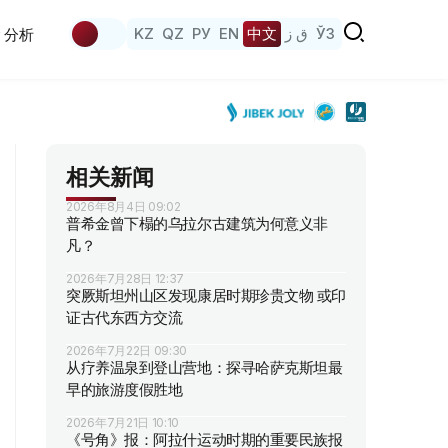
KZ
QZ
РУ
EN
中文
ق ز
ЎЗ
分析
相关新闻
2026年8月4日 09:02
普希金曾下榻的乌拉尔古建筑为何意义非
凡？
2026年7月28日 12:37
突厥斯坦州山区发现康居时期珍贵文物 或印
证古代东西方交流
2026年7月22日 09:30
从疗养温泉到登山营地：探寻哈萨克斯坦最
早的旅游度假胜地
2026年7月21日 10:10
《号角》报：阿拉什运动时期的重要民族报