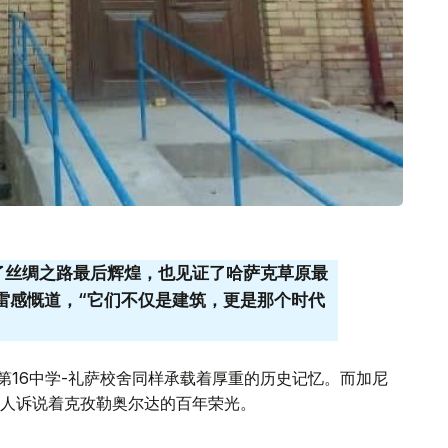
了丝绸之路最后辉煌，也见证了哈萨克草原最
拉雷感慨道，“它们不仅是建筑，更是那个时代
第16中学-礼萨校舍同样承载着厚重的历史记忆。而加尼
人诉说着克孜勒奥尔达的百年荣光。