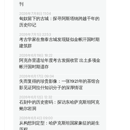
刊
2026年7月8日 11:04
匈奴留下的古城：探寻阿斯塔纳跨越千年的
历史印记
2026年7月1日 22:53
考古学家在詹泰古城发现疑似金帐汗国时期
建筑群
2026年6月19日 18:22
阿克亦里遗址年度考古发掘收官 出土多项金
帐汗国时期遗存
2026年6月17日 09:04
失而复得的珍贵影像：一张1921年的茶馆合
影见证阿拉什知识分子的深厚情谊
2026年6月12日 12:32
石刻中的历史密码：探访东哈萨克斯坦阿克
鲍尔岩洞
2026年6月4日 09:00
从构想到定型：哈萨克斯坦国家象征的诞生
历程