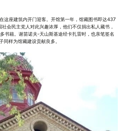
馆也在这座建筑内开门迎客。开馆第一年，馆藏图书即达437
俄国社会民主党人对此兴趣浓厚，他们不仅捐出私人藏书，
多书籍。谢苗诺夫-天山斯基途经卡扎雷时，也亲笔签名
分子同样为馆藏建设贡献良多。