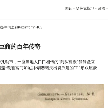
国际
哈萨克斯坦
政治
线/中间走廊
Kazinform-105
靼巨商的百年传奇
扎勒市，一座当地人口口相传的“商队宫殿”静静矗立
诺盖-鞑靼富商加尼拜·胡赛诺夫出资兴建的“Π”形双层豪