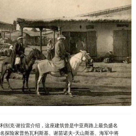
利别克·谢拉雷介绍，这座建筑曾是中亚商路上最负盛名
名探险家普热瓦利斯基、谢苗诺夫-天山斯基、海军中将