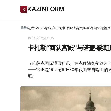
KAZINFORM
选举-2026
总统府
任免
事件
国情咨文
跨里海国际运输路
趋势:
16:34, 23 11月 2025
卡扎勒“商队宫殿”与诺盖-鞑
（哈萨克国际通讯社讯）在克孜勒奥尔达州卡
——它正是19世纪60-70年代由来自喀山的
宅。