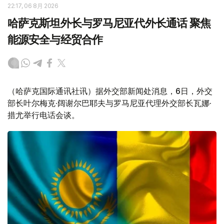
22:17, 06 8月 2026
哈萨克斯坦外长与罗马尼亚代外长通话 聚焦
能源安全与经贸合作
（哈萨克国际通讯社讯）据外交部新闻处消息，6日，外交
部长叶尔梅克·阔谢尔巴耶夫与罗马尼亚代理外交部长瓦娜·
措尤举行电话会谈。