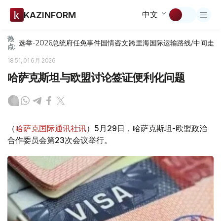
中文
KAZINFORM
热
选举-2026
总统府
任免
事件
国情咨文
跨里海国际运输路线/中间走
点:
18:51, 01 6月 2026
哈萨克斯坦与欧盟讨论签证便利化问题
（
哈萨克国际通讯社讯
）5月29日，哈萨克斯坦-欧盟政治
合作委员会第23次会议举行。