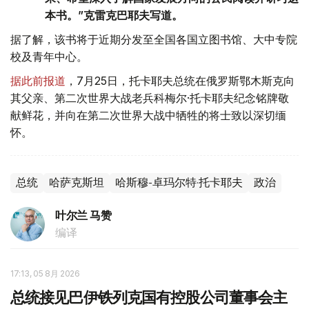
本书。”克雷克巴耶夫写道。
据了解，该书将于近期分发至全国各国立图书馆、大中专院
校及青年中心。
据此前报道
，7月25日，托卡耶夫总统在俄罗斯鄂木斯克向
其父亲、第二次世界大战老兵科梅尔·托卡耶夫纪念铭牌敬
献鲜花，并向在第二次世界大战中牺牲的将士致以深切缅
怀。
总统
哈萨克斯坦
哈斯穆-卓玛尔特·托卡耶夫
政治
叶尔兰 马赞
编译
17:13, 05 8月 2026
总统接见巴伊铁列克国有控股公司董事会主