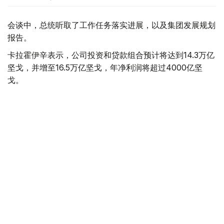
会谈中，总统听取了工作任务落实进展，以及集团发展规划
报告。
卡拉霍伊辛表示，公司投资和贷款组合预计将达到14.3万亿
坚戈，并增至16.5万亿坚戈，年净利润将超过4000亿坚
戈。
根据 2025 年的统计结果，在控股公司的支持下，共有77.5
万个家庭（包括1.16万个等候名单上的家庭）获得了住房。
去年，共资助了77个大型项目和2.74万个中小企业项目，
扶持了131家出口型企业。7200家农业生产企业租赁了1.14
万台春播设备。
董事会主席谈到了巴伊铁列克控股公司正在进行的转型以及
新的长期发展战略。该项目旨在向积极主动的投资控股模式
转型，以实现有效的资产管理，为潜在企业创造有利条件，
并提高居民的生活质量。