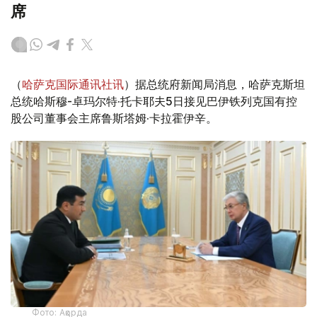
席
（
哈萨克国际通讯社讯
）据总统府新闻局消息，哈萨克斯坦
总统哈斯穆-卓玛尔特·托卡耶夫5日接见巴伊铁列克国有控
股公司董事会主席鲁斯塔姆·卡拉霍伊辛。
Фото: Ақорда