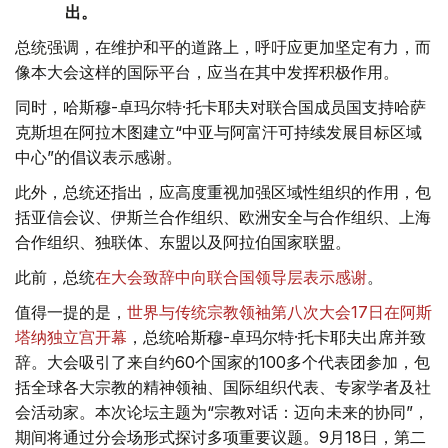
出。
总统强调，在维护和平的道路上，呼吁应更加坚定有力，而
像本大会这样的国际平台，应当在其中发挥积极作用。
同时，哈斯穆-卓玛尔特·托卡耶夫对联合国成员国支持哈萨
克斯坦在阿拉木图建立“中亚与阿富汗可持续发展目标区域
中心”的倡议表示感谢。
此外，总统还指出，应高度重视加强区域性组织的作用，包
括亚信会议、伊斯兰合作组织、欧洲安全与合作组织、上海
合作组织、独联体、东盟以及阿拉伯国家联盟。
此前，总统
在大会致辞中向联合国领导层表示感谢
。
值得一提的是，
世界与传统宗教领袖第八次大会17日在阿斯
塔纳独立宫开幕
，总统哈斯穆-卓玛尔特·托卡耶夫出席并致
辞。大会吸引了来自约60个国家的100多个代表团参加，包
括全球各大宗教的精神领袖、国际组织代表、专家学者及社
会活动家。本次论坛主题为“宗教对话：迈向未来的协同”，
期间将通过分会场形式探讨多项重要议题。9月18日，第二