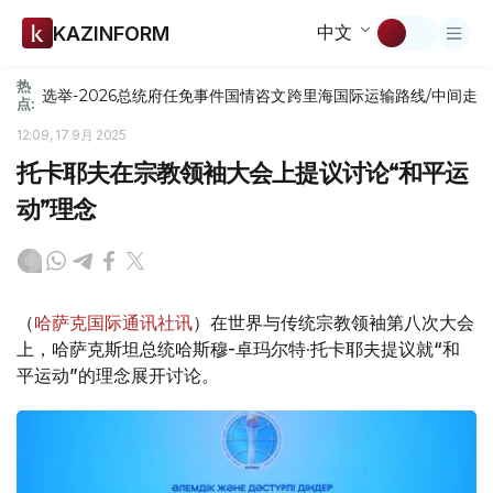
中文
KAZINFORM
热
选举-2026
总统府
任免
事件
国情咨文
跨里海国际运输路线/中间走
点:
12:09, 17 9月 2025
托卡耶夫在宗教领袖大会上提议讨论“和平运
动”理念
（
哈萨克国际通讯社讯
）在世界与传统宗教领袖第八次大会
上，哈萨克斯坦总统哈斯穆-卓玛尔特·托卡耶夫提议就“和
平运动”的理念展开讨论。