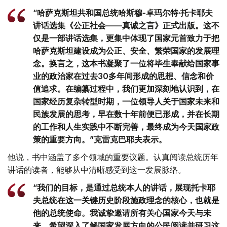
“哈萨克斯坦共和国总统哈斯穆-卓玛尔特·托卡耶夫
讲话选集《公正社会——真诚之言》正式出版。这不
仅是一部讲话选集，更集中体现了国家元首致力于把
哈萨克斯坦建设成为公正、安全、繁荣国家的发展理
念。换言之，这本书凝聚了一位将毕生奉献给国家事
业的政治家在过去30多年间形成的思想、信念和价
值追求。在编纂过程中，我们更加深刻地认识到，在
国家经历复杂转型时期，一位领导人关于国家未来和
民族发展的思考，早在数十年前便已形成，并在长期
的工作和人生实践中不断完善，最终成为今天国家政
策的重要方向。”克雷克巴耶夫表示。
他说，书中涵盖了多个领域的重要议题。认真阅读总统历年
讲话的读者，能够从中清晰感受到这一发展脉络。
“我们的目标，是通过总统本人的讲话，展现托卡耶
夫总统在这一关键历史阶段施政理念的核心，也就是
他的总统使命。我诚挚邀请所有关心国家今天与未
来、希望深入了解国家发展方向的公民阅读并研习这