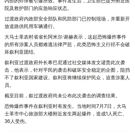
内部的炸弹被引爆所致。事件发生后，卫生部已提升附近医
院及救护部门的应急响应状态。
过渡政府内政部安全部队和民防部门已控制现场，并重新开
放道路供民用车辆通行。
大马士革农村省省长阿米尔·谢赫表示，这起恐怖爆炸事件
的所有涉案人员都难逃法律严惩，此类恐怖主义行径不会破
坏叙利亚团结。
叙利亚过渡政府外长希巴尼通过社交媒体发文谴责此次袭
击，他表示，针对平民的袭击和破坏安全稳定的企图，阻挡
不了叙利亚国家建设。叙利亚将继续保护民众，追查涉案人
员。
截至目前，叙过渡政府尚未公布此次袭击的调查结果。
恐怖爆炸事件在叙利亚时有发生。当地时间7月7日，大马
士革市中心旅游部大楼附近发生两起爆炸，造成1人死亡、
36人受伤。