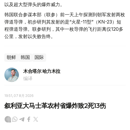
以及超大型弹头的爆炸威力。
韩国联合参谋本部（联参）前一天上午探测到朝军发射两枚
弹道导弹，初步研判其发射的是“火星-11型”（KN-23）短
程弹道导弹。联参研判，其中一枚导弹的飞行距离仅120多
公里，发射以失败告终。
朝鲜
韩国
国际
木合塔尔 哈力木拉
编译
19:51, 07 8月 2026
叙利亚大马士革农村省爆炸致2死13伤