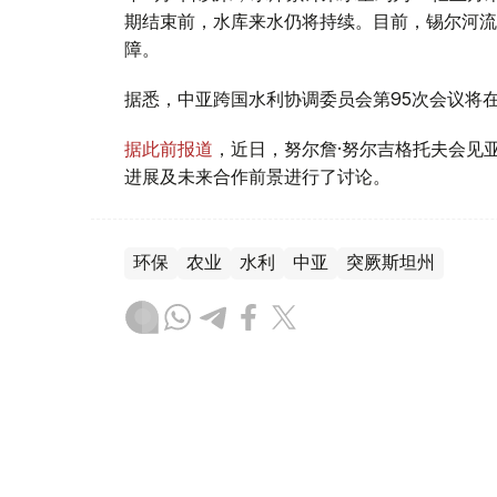
期结束前，水库来水仍将持续。目前，锡尔河流
障。
据悉，中亚跨国水利协调委员会第95次会议将
据此前报道
，近日，努尔詹·努尔吉格托夫会见
进展及未来合作前景进行了讨论。
环保
农业
水利
中亚
突厥斯坦州
叶尔兰 马赞
编译