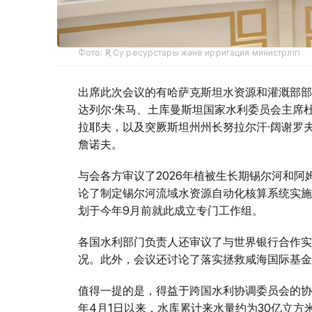
Фото: ҚР Су ресурстары және ирригация министрлігі
出席此次会议的有哈萨克斯坦水资源和灌溉部部
达列尔·朱马、土库曼斯坦国家水利委员会主席杜
拉耶夫，以及突厥斯坦州州长努拉尔汗·阔谢罗
詹诺夫。
与会各方审议了2026年植被生长期锡尔河和
论了制定锡尔河流域水资源自动化核算系统实施
划于今年9月前就此成立专门工作组。
各国水利部门负责人还审议了与世界银行合作实
况。此外，会议还讨论了落实拯救咸海国际基金
值得一提的是，得益于跨国水利协调委员会的协
年4月1日以来，水库累计来水量约为30亿立