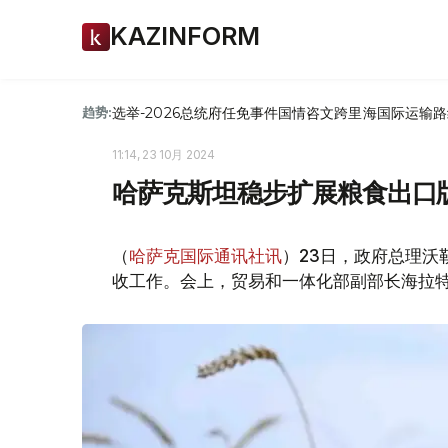
KAZINFORM
选举-2026
总统府
任免
事件
国情咨文
跨里海国际运输路
趋势:
11:14, 23 10月 2024
哈萨克斯坦稳步扩展粮食出口版
（
哈萨克国际通讯社讯
）23日，政府总理沃
收工作。会上，贸易和一体化部副部长海拉特