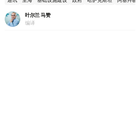
通讯
里海
基础设施建设
政府
哈萨克斯坦
阿塞拜疆
叶尔兰 马赞
编译
16:55, 04 8月 2026
阿尔曼·沙卡利耶夫：哈萨克斯坦将成为陆地
上的新加坡
（
哈萨克国际通讯社讯
）哈萨克斯坦贸易和一体化部部长阿
尔曼·沙卡利耶夫4日在政府会议结束后召开的新闻发布会上
表示，世界贸易格局的变化或将有助于扩大哈萨克斯坦的出
口机遇。