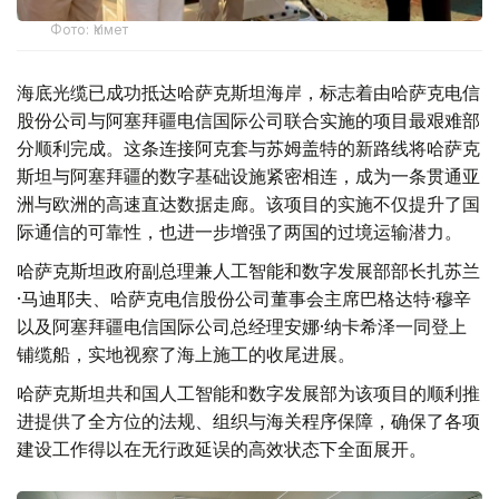
Фото: Үкімет
海底光缆已成功抵达哈萨克斯坦海岸，标志着由哈萨克电信
股份公司与阿塞拜疆电信国际公司联合实施的项目最艰难部
分顺利完成。这条连接阿克套与苏姆盖特的新路线将哈萨克
斯坦与阿塞拜疆的数字基础设施紧密相连，成为一条贯通亚
洲与欧洲的高速直达数据走廊。该项目的实施不仅提升了国
际通信的可靠性，也进一步增强了两国的过境运输潜力。
哈萨克斯坦政府副总理兼人工智能和数字发展部部长扎苏兰
·马迪耶夫、哈萨克电信股份公司董事会主席巴格达特·穆辛
以及阿塞拜疆电信国际公司总经理安娜·纳卡希泽一同登上
铺缆船，实地视察了海上施工的收尾进展。
哈萨克斯坦共和国人工智能和数字发展部为该项目的顺利推
进提供了全方位的法规、组织与海关程序保障，确保了各项
建设工作得以在无行政延误的高效状态下全面展开。