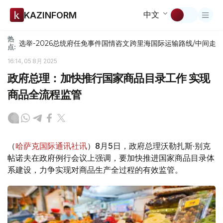
中文
KAZINFORM
热
选举-2026
总统府
任免
事件
国情咨文
跨里海国际运输路线/中间走
点:
16:14, 05 8月 2025
政府总理：加快推行国家商品目录工作 实现
商品全流程监管
（
哈萨克国际通讯社讯
）8月5日，政府总理沃勒扎斯·别克
帖诺夫在政府例行会议上强调，要加快推进国家商品目录体
系建设，力争实现对商品生产全过程的有效监管。