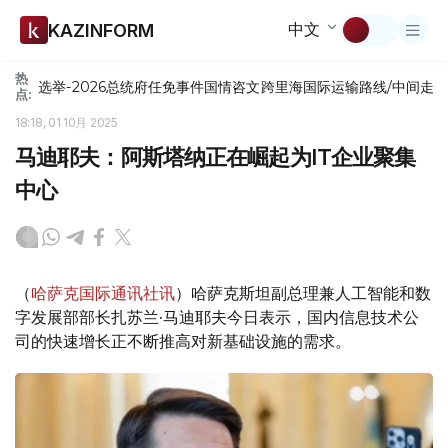
中文
KAZINFORM
热
选举-2026
总统府
任免
事件
国情咨文
跨里海国际运输路线/中间走
点:
18:18, 01 10月 2025
马迪耶夫：阿斯塔纳正在崛起为IT企业聚集
中心
（
哈萨克国际通讯社讯
）哈萨克斯坦副总理兼人工智能和数
字发展部部长扎苏兰·马迪耶夫今日表示，国内信息技术公
司的快速增长正不断推高对新基础设施的需求。