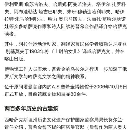
伊利亚斯·詹苏古洛夫、哈斯姆·阿曼若洛夫、塔伊尔·扎罗科
夫、阿布迪勒达·塔吉巴耶夫、朱班·穆勒达哈利耶夫、哈伊
拉特·朱马哈利耶夫、哈力·奥尔马诺夫、法丽扎·翁哈尔瑟诺
娃等众多哈萨克作家和诗人陆续将普希金作品译介给哈萨克
读者。
其中，阿拉什运动活动家、翻译家兼民俗学者穆勒达尼亚兹
·别基莫夫于1903年将《上尉的女儿》译成哈萨克文，并在
喀山出版。
博物馆工作人员表示，普希金的乌拉尔之行进一步加深了俄
罗斯文学与哈萨克文学之间的精神联系。
位于原阿塔曼官邸内的A.S.普希金博物馆于2006年10月6日
正式开放，目前馆藏文物和展品80余件。
两百多年历史的古建筑
西哈萨克斯坦州历史文化遗产保护国家监察局局长努尔兰·
肯任介绍，普希金曾下榻的阿塔曼官邸（后曾作为商人奥夫