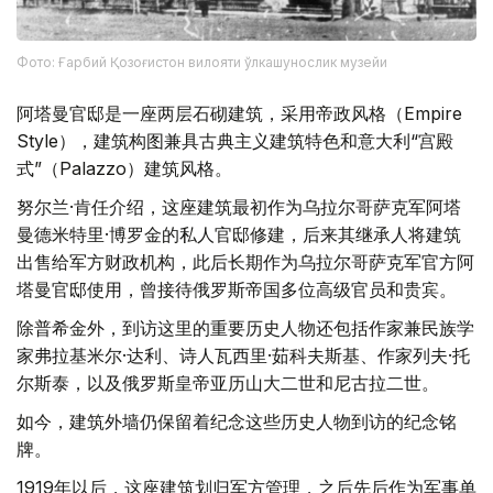
Фото: Ғарбий Қозоғистон вилояти ўлкашунослик музейи
阿塔曼官邸是一座两层石砌建筑，采用帝政风格（Empire
Style），建筑构图兼具古典主义建筑特色和意大利“宫殿
式”（Palazzo）建筑风格。
努尔兰·肯任介绍，这座建筑最初作为乌拉尔哥萨克军阿塔
曼德米特里·博罗金的私人官邸修建，后来其继承人将建筑
出售给军方财政机构，此后长期作为乌拉尔哥萨克军官方阿
塔曼官邸使用，曾接待俄罗斯帝国多位高级官员和贵宾。
除普希金外，到访这里的重要历史人物还包括作家兼民族学
家弗拉基米尔·达利、诗人瓦西里·茹科夫斯基、作家列夫·托
尔斯泰，以及俄罗斯皇帝亚历山大二世和尼古拉二世。
如今，建筑外墙仍保留着纪念这些历史人物到访的纪念铭
牌。
1919年以后，这座建筑划归军方管理，之后先后作为军事单