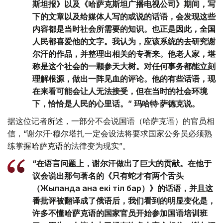
斯坦报》以及《哈萨克斯坦广播电视公司》期间，写
下的文章以及给媒体人写的或说的话语，会发现这些
内容都是当时社会所需要的知识。也正是因此，全国
人民都喜爱他的文字。我认为，应该系统的去研究谢
尔汗的作品，并整理出相关的专著来。他老人家，堪
称是这个社会的一颗参天大树。对任何事务都能立刻
理解根源，做出一阵见血的评论。他的有些话语，现
在来看可能会让人无法接受，但在当时的社会环境
下，恰恰是人民的心里话。” 玛哈特·萨德克说。
据这位记者所述，一部分不会说国语（哈萨克语）的官员相
信，“谢尔汗·穆尔塔扎一定会设法将要求国家公务员必须熟
练掌握哈萨克语的法律变为现实”。
“在语言问题上，谢尔汗做出了巨大的贡献。在他于
议会说出那句著名的《只有蛇才有两个舌头
（Жыланда ғана екі тіл бар）》的话语，并且这
番批评被翻译成了俄语后，我们看到的明显变化是，
许多不懂哈萨克语的国家官员开始参加国语培训班