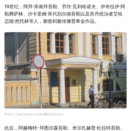
19世纪，阿拜·库南拜吾勒、乔坎·瓦利哈诺夫、伊布拉伊·阿
勒腾萨林、沙卡里姆·库代别尔德吾勒以及苏丹统治者艾哈
迈德·然托林等人，都曾积极传播普希金作品。
Фото: Ғайсағали Сейтақ/Kazinform
此后，阿赫梅特··拜图尔森吾勒、米尔扎赫普·杜拉特吾勒、