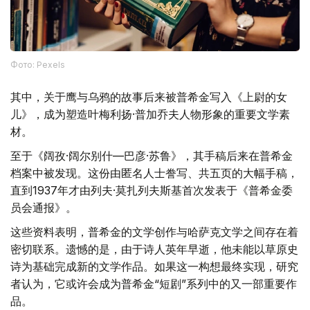
Фото: Pexels
其中，关于鹰与乌鸦的故事后来被普希金写入《上尉的女
儿》，成为塑造叶梅利扬·普加乔夫人物形象的重要文学素
材。
至于《阔孜·阔尔别什—巴彦·苏鲁》，其手稿后来在普希金
档案中被发现。这份由匿名人士誊写、共五页的大幅手稿，
直到1937年才由列夫·莫扎列夫斯基首次发表于《普希金委
员会通报》。
这些资料表明，普希金的文学创作与哈萨克文学之间存在着
密切联系。遗憾的是，由于诗人英年早逝，他未能以草原史
诗为基础完成新的文学作品。如果这一构想最终实现，研究
者认为，它或许会成为普希金“短剧”系列中的又一部重要作
品。