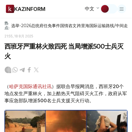
中文
KAZINFORM
热
选举-2026
总统府
任免
事件
国情咨文
跨里海国际运输路线/中间走
点:
21:55, 18 8月 2025
西班牙严重林火致四死 当局增派500士兵灭
火
（
哈萨克国际通讯社讯
）据联合早报网消息，西班牙20个
地点发生严重林火，加上酷热天气阻碍灭火工作，政府从军
事应急部队增派500名士兵支援灭火行动。