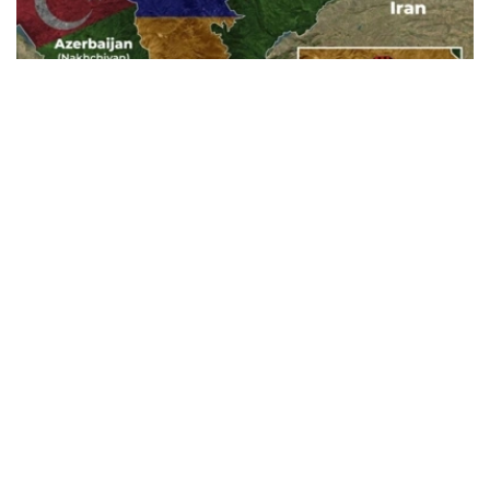
Фото: Baku.ws
亚美尼亚宪法法院称，此案将以书面形式审理。
亚美尼亚政府已将《亚美尼亚与美国在TRIPP项目框架下的
战略合作框架协议》提交宪法法院，以审查其合宪性。宪法
法院作出裁决后，该文件或将提交国民议会批准。
据悉，美国已为TRIPP项目的筹备阶段投资1.4亿美元。
美国
国际
亚美尼亚
木合塔尔 哈力木拉
编译