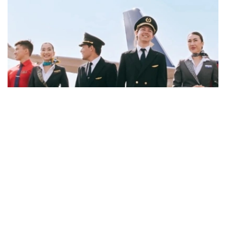
Фото: job.airastana.com
数据显示，飞行员的平均期望月薪约为239万坚戈，空乘人
员约为143万坚戈，发电站站长约为132万坚戈。
从招聘岗位来看，企业开出的最高薪资主要集中在软件架构
师、安全飞行监察工程师和市场营销与销售部门副主管等岗
位。其中，软件架构师平均月薪约112万坚戈，安全飞行监
察工程师约91万坚戈，市场营销与销售部门副主管约90万