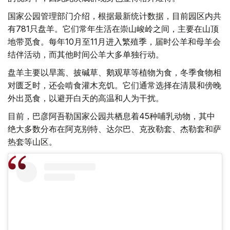
国家公园管理部门介绍，根据最新统计数据，目前园区内共
有781只盘羊。它们常年生活在崇山峻岭之间，主要在山顶
地带觅食。每年10月至11月进入繁殖季，届时公羊和母羊会
结伴活动，而其他时间公羊大多单独行动。
盘羊主要以旱蒿、披碱草、鹅观草等植物为食，冬季食物相
对匮乏时，还会啃食灌木充饥。它们通常选择在清晨和傍晚
外出觅食，以避开白天的高温和人为干扰。
目前，巴彦阿吾勒国家公园共栖息着45种哺乳动物，其中
绝大多数分布在阿克别特、达尔巴、克孜勒套、杰勒套和萨
热套等山区。