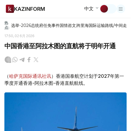
中文
KAZINFORM
热
选举-2026
总统府
任免
事件
国情咨文
跨里海国际运输路线/中间走
点:
17:50, 02 6月 2026
中国香港至阿拉木图的直航将于明年开通
（
哈萨克国际通讯社讯
）香港国泰航空计划于2027年第一
季度开通香港-阿拉木图-香港直航航线。