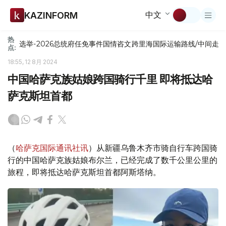
中文
KAZINFORM
热
选举-2026
总统府
任免
事件
国情咨文
跨里海国际运输路线/中间走
点:
18:55, 12 8月 2024
中国哈萨克族姑娘跨国骑行千里 即将抵达哈
萨克斯坦首都
（
哈萨克国际通讯社讯
）从新疆乌鲁木齐市骑自行车跨国骑
行的中国哈萨克族姑娘布尔兰，已经完成了数千公里公里的
旅程，即将抵达哈萨克斯坦首都阿斯塔纳。