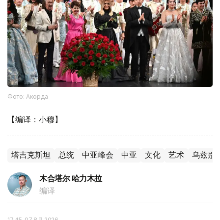
Фото: Акорда
【编译：小穆】
塔吉克斯坦
总统
中亚峰会
中亚
文化
艺术
乌兹别
木合塔尔 哈力木拉
编译
17:45, 07 8月 2026