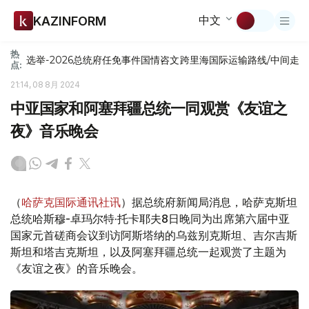
中文
KAZINFORM
热
选举-2026
总统府
任免
事件
国情咨文
跨里海国际运输路线/中间走
点:
21:14, 08 8月 2024
中亚国家和阿塞拜疆总统一同观赏《友谊之
夜》音乐晚会
（
哈萨克国际通讯社讯
）据总统府新闻局消息，哈萨克斯坦
总统哈斯穆-卓玛尔特·托卡耶夫8日晚同为出席第六届中亚
国家元首磋商会议到访阿斯塔纳的乌兹别克斯坦、吉尔吉斯
斯坦和塔吉克斯坦，以及阿塞拜疆总统一起观赏了主题为
《友谊之夜》的音乐晚会。