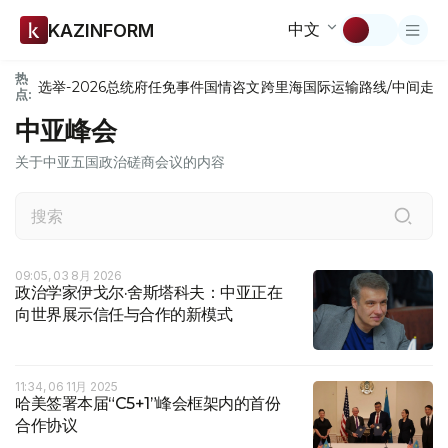
中文
KAZINFORM
热
选举-2026
总统府
任免
事件
国情咨文
跨里海国际运输路线/中间走
点:
中亚峰会
关于中亚五国政治磋商会议的内容
09:05, 03 8月 2026
政治学家伊戈尔·舍斯塔科夫：中亚正在
向世界展示信任与合作的新模式
11:34, 06 11月 2025
哈美签署本届“C5+1”峰会框架内的首份
合作协议