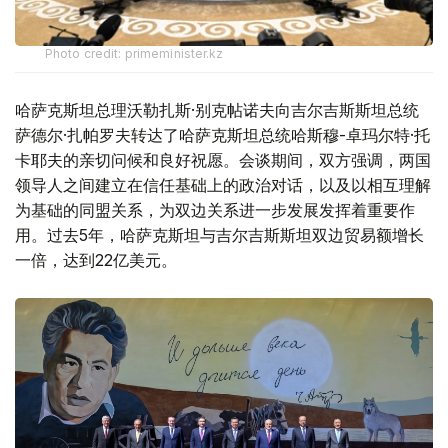
Photo credit: primeminister.kz
哈萨克斯坦总理沃勒扎斯·别克帖诺夫向吉尔吉斯斯坦总统
萨德尔·扎帕罗夫转达了哈萨克斯坦总统哈斯穆-卓玛尔特·托
卡耶夫的亲切问候和良好祝愿。会谈期间，双方强调，两国
领导人之间建立在信任基础上的政治对话，以及以相互理解
为基础的同盟关系，为双边关系进一步发展发挥着重要作
用。过去5年，哈萨克斯坦与吉尔吉斯斯坦双边贸易额增长
一倍，达到22亿美元。