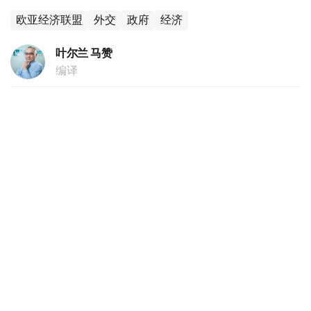
欧亚经济联盟
外交
政府
经济
叶尔兰 马赞
编译
10:36, 07 8月 2026
央行公布7日坚戈与主要外币之间的汇率标准
（
哈萨克国际通讯社讯
）哈萨克斯坦央行——国家银行7日
公布了国家主权货币坚戈与主要外币之间的兑换汇率标准。