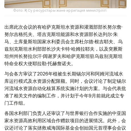
Фото: ҚР Су ресурстары және ирригация министрлігі
出席此次会议的有哈萨克斯坦水资源和灌溉部部长努尔詹·
努尔吉格托夫、塔吉克斯坦能源和水资源部长达列尔·朱
马、土库曼斯坦国家水利委员会主席杜尔德·根吉耶夫、乌
兹别克斯坦水利部部长沙夫卡特·哈姆拉耶夫，以及突厥斯
坦州州长努拉尔汗·阔谢罗夫和哈萨克斯坦驻乌兹别克斯坦
特命全权大使耶拉勒·托赫詹诺夫。
与会各方审议了2026年植被生长期锡尔河和阿姆河流域水
库运行模式及水资源分配限额。同时，会议讨论了制定锡尔
河流域水资源自动化核算系统实施计划的方案。与会代表批
准了相关文件的编制工作，并计划于今年9月前就此成立专
门工作组。
各国水利部门负责人还审议了与世界银行合作实施的中亚国
家水资源高效利用区域合作赠款项目的进展情况。此外，会
议还讨论了落实拯救咸海国际基金会创始国元首理事会会议