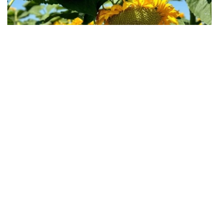
Фото: Kazinform
农业部表示，远期采购计划实施效果表明，越来越多的哈萨
克斯坦农户正积极优化种植结构，扩大高附加值作物种植面
积，推动农业多元化发展。
根据计划，今年秋收后，农业生产者将向国家粮食运营商交
付47.98万吨农产品，其中小麦33.73万吨，占总量约
70%；其余为油用亚麻、大麦、葵花籽、油菜籽和玉米等
作物。
2026年春播期间，葵花籽种植规模进一步扩大。去年远期
采购合同支持采购葵花籽1.99万吨，今年已增至3.78万吨，
接近翻番。
从地区来看，传统粮食主产区仍将承担主要供应任务。其