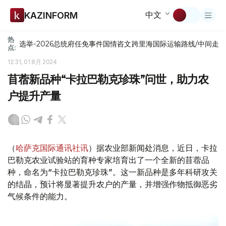
中文
KAZINFORM
热
选举-2026
总统府
任免
事件
国情咨文
跨里海国际运输路线/中间走
点:
12:31, 01 8月 2024
苜蓿新品种“卡拉巴勒克珍珠”问世，助力农
户提升产量
（
哈萨克国际通讯社讯
）据农业部新闻处消息，近日，卡拉
巴勒克农业试验站的育种专家培育出了一个全新的苜蓿品
种，命名为“卡拉巴勒克珍珠”。这一新品种是多年科研攻关
的结晶，预计将显著提升农户的产量，并增强作物抵御恶劣
气候条件的能力。