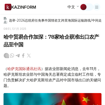
中文
KAZINFORM
热
选举-2026
总统府
任免
事件
国情咨文
跨里海国际运输路线/中间走
点:
08:51, 13 1月 2025
哈中贸易合作加深：78家哈企获准出口农产
品至中国
（
哈萨克国际通讯社讯
）据农业部新闻处消息，去年11月，
哈萨克斯坦农业部与中国海关总署商定成立临时工作组，专
门负责解决扩大哈萨克斯坦农产品对中国市场出口的关键问
题。