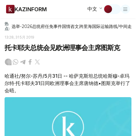
中文
KAZINFORM
热
选举-2026
总统府
任免
事件
国情咨文
跨里海国际运输路线/中间走
点:
13:28, 31 5月 2019
托卡耶夫总统会见欧洲理事会主席图斯克
哈通社/努尔-苏丹/5月31日 -- 哈萨克斯坦总统哈斯穆-卓玛
尔特·托卡耶夫31日同欧洲理事会主席唐纳德•图斯克举行了
会晤。