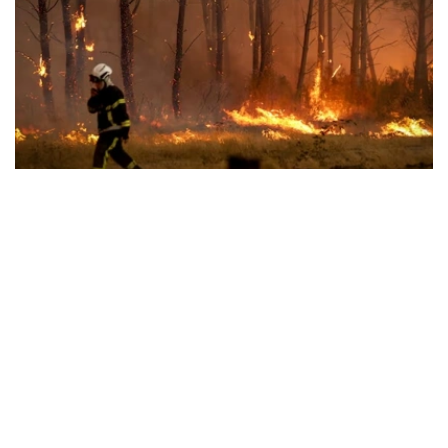
Фото: СВС
法国内政部长警告，这场大火仍未受到控制，而且正朝着城
区方向蔓延，整体形势依然极为严峻。
法国境内的野火逼近著名葡萄酒产区波尔多，大火已蔓延到
距离波尔多主要城区入口大约15公里的地方，威胁当地民宅
和农田。波尔多市长表示目前没有计划疏散整座城市，波尔
多都会区人口约有85万人。法国政府说将审慎地评估形
势，并视情况采取进一步措施。