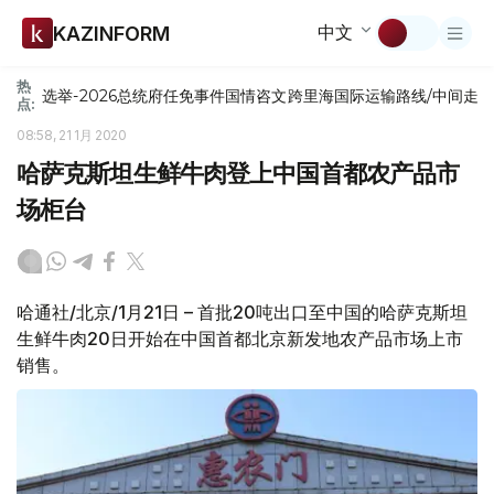
中文
KAZINFORM
热
选举-2026
总统府
任免
事件
国情咨文
跨里海国际运输路线/中间走
点:
08:58, 21 1月 2020
哈萨克斯坦生鲜牛肉登上中国首都农产品市
场柜台
哈通社/北京/1月21日 – 首批20吨出口至中国的哈萨克斯坦
生鲜牛肉20日开始在中国首都北京新发地农产品市场上市
销售。