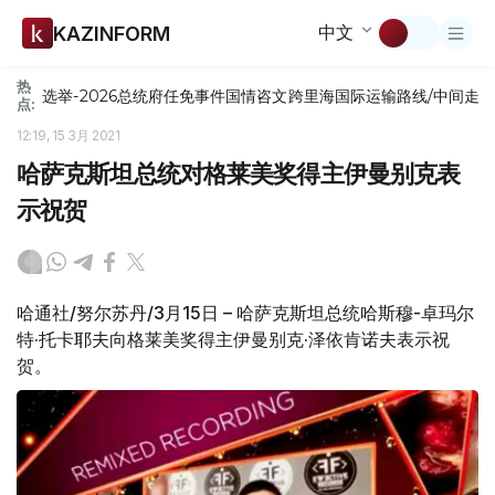
中文
KAZINFORM
热
选举-2026
总统府
任免
事件
国情咨文
跨里海国际运输路线/中间走
点:
12:19, 15 3月 2021
哈萨克斯坦总统对格莱美奖得主伊曼别克表
示祝贺
哈通社/努尔苏丹/3月15日 – 哈萨克斯坦总统哈斯穆-卓玛尔
特·托卡耶夫向格莱美奖得主伊曼别克·泽依肯诺夫表示祝
贺。