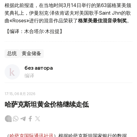
根据此前报道，在当地时间3月14日举行的第63届格莱美颁
奖典礼上，伊曼别克·泽依肯诺夫对美国歌手Saint Jhn的歌
曲«Roses»进行的混音作品荣获了
格莱美最佳混音录制奖
。
【编译：木合塔尔·木拉提】
总统
黄金储备
без автора
编译
17:15, 06 8月 2026
哈萨克斯坦黄金价格继续走低
（
哈萨克国际通讯社讯
）根据哈萨克斯坦国家银行的数据，