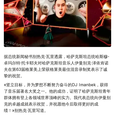
据总统新闻秘书别热克·瓦里透露，哈萨克斯坦总统哈斯穆-
卓玛尔特·托卡耶夫对哈萨克斯坦音乐人伊曼别克·泽依肯诺
夫在第63届格莱美上荣获格莱美最佳混音录制奖表示了诚
挚的祝贺。
«竖立目标，并为梦想不断努力奋斗的DJ Imanbek，获得
了音乐届著名大奖之一。他的成功，证明了哈萨克斯坦青年
群体拥有登上各领域世界顶峰的实力。我代表总统向伊曼别
克的卓越成就表示祝贺，并祝愿他今后取得更好的成
绩！»别热克·瓦里写道。