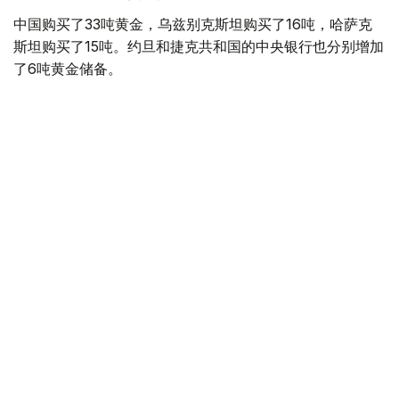
中国购买了33吨黄金，乌兹别克斯坦购买了16吨，哈萨克
斯坦购买了15吨。约旦和捷克共和国的中央银行也分别增加
了6吨黄金储备。
全球各国央行在第二季度共购买了约289吨黄金，比2025年
同期增长了62%。去年同期，黄金购买量约为178吨。
世界黄金协会称，黄金需求的增长受到地缘政治不确定性、
本季度贵金属价格下跌，以及各国寻求国际储备多元化等因
素的影响。
根据该协会进行的一项调查，89%的央行行长预计未来一
年全球黄金储备量将会增加。45%的受访者表示，他们的
国家计划增加黄金储备。
黄金储备
哈萨克斯坦
经济
央行
金融
木合塔尔 哈力木拉