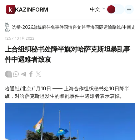
中文
KAZINFORM
热
选举-2026
总统府
任免
事件
国情咨文
跨里海国际运输路线/中间走
点:
12:57, 10 1月 2022
上合组织秘书处降半旗对哈萨克斯坦暴乱事
件中遇难者致哀
哈通社/北京/1月10日 —— 上海合作组织秘书处10日降半
旗，对哈萨克斯坦发生的暴乱事件中遇难者表示哀悼。