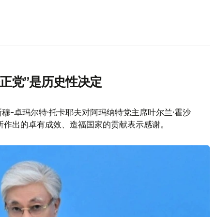
正党”是历史性决定
穆-卓玛尔特·托卡耶夫对阿玛纳特党主席叶尔兰·霍沙
席期间所作出的卓有成效、造福国家的贡献表示感谢。