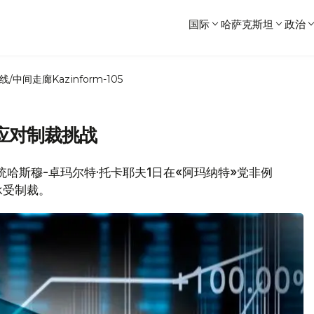
国际
哈萨克斯坦
政治
线/中间走廊
Kazinform-105
应对制裁挑战
总统哈斯穆-卓玛尔特·托卡耶夫1日在«阿玛纳特»党非例
承受制裁。