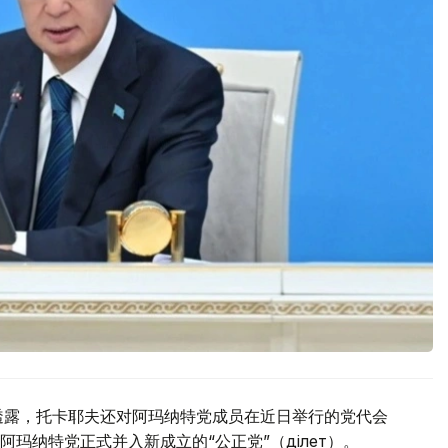
透露，托卡耶夫还对阿玛纳特党成员在近日举行的党代会
纳特党正式并入新成立的“公正党”（Әділет）。