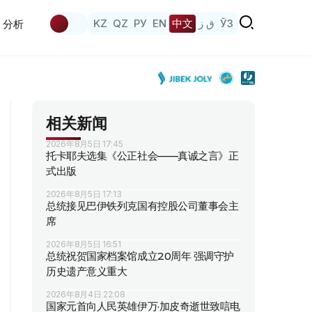
KZ
QZ
РУ
EN
中文
ق ز
ЎЗ
分析
相关新闻
2026年8月5日 17:45
托卡耶夫选集《公正社会——真诚之言》正
式出版
2026年8月5日 17:13
总统接见巴伊铁列克国有控股公司董事会主
席
2026年8月5日 16:51
总统祝贺国家档案馆成立20周年 强调守护
历史遗产意义重大
2026年8月4日 22:08
国家元首向人民英雄伊万·加皮奇逝世致唁电