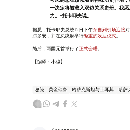
一决定将被载入双边关系史册。我愿
力。-托卡耶夫说。
据悉，托卡耶夫总统12日下午
亲自到机场迎接
对
尔多安，并在总统府举行
隆重的欢迎仪式
。
随后，两国元首举行了
正式会晤
。
【编译：小穆】
总统
黄金储备
哈萨克斯坦与土耳其
哈萨