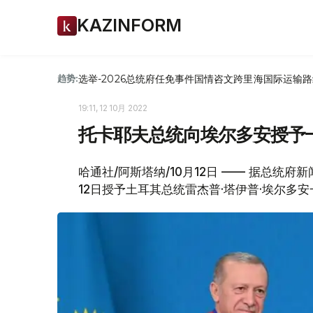
KAZINFORM
选举-2026
总统府
任免
事件
国情咨文
跨里海国际运输路
趋势:
19:11, 12 10月 2022
托卡耶夫总统向埃尔多安授予一
哈通社/阿斯塔纳/10月12日 —— 据总统
12日授予土耳其总统雷杰普·塔伊普·埃尔多安