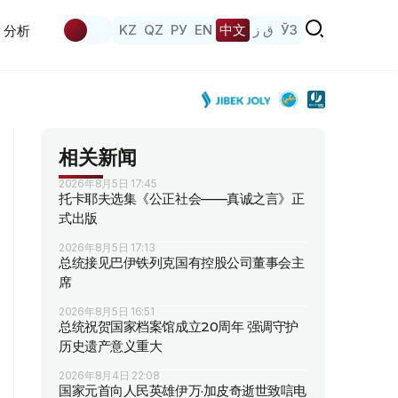
KZ
QZ
РУ
EN
中文
ق ز
ЎЗ
分析
相关新闻
2026年8月5日 17:45
托卡耶夫选集《公正社会——真诚之言》正
式出版
2026年8月5日 17:13
总统接见巴伊铁列克国有控股公司董事会主
席
2026年8月5日 16:51
总统祝贺国家档案馆成立20周年 强调守护
历史遗产意义重大
2026年8月4日 22:08
国家元首向人民英雄伊万·加皮奇逝世致唁电