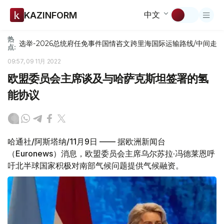
中文
KAZINFORM
热
选举-2026
总统府
任免
事件
国情咨文
跨里海国际运输路线/中间走
点:
09:57, 09 11月 2022
欧盟委员会主席谈及与哈萨克斯坦签署的氢
能协议
哈通社/阿斯塔纳/11月9日 —— 据欧洲新闻台
（Euronews）消息，欧盟委员会主席乌尔苏拉·冯德莱恩呼
吁北半球国家积极对南部气候问题提供气候融资。