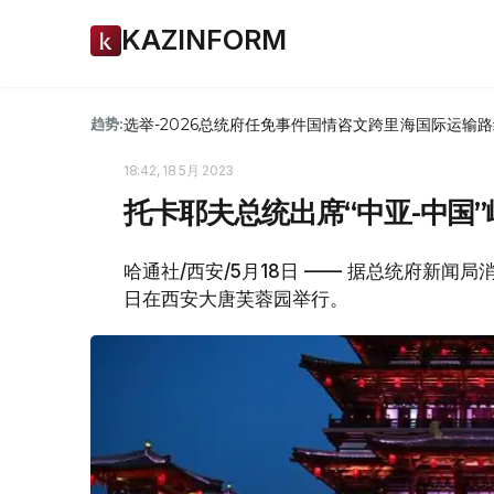
KAZINFORM
选举-2026
总统府
任免
事件
国情咨文
跨里海国际运输路
趋势:
18:42, 18 5月 2023
托卡耶夫总统出席“中亚-中国
哈通社/西安/5月18日 —— 据总统府新闻
日在西安大唐芙蓉园举行。