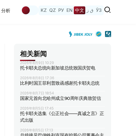
KZ
QZ
РУ
EN
中文
ق ز
ЎЗ
分析
相关新闻
2026年8月9日 10:29
托卡耶夫总统向新加坡总统致国庆贺电
2026年8月8日 17:36
比利时国王菲利普致函感谢托卡耶夫总统
2026年8月7日 18:54
国家元首向北哈州成立90周年庆典致贺信
2026年8月5日 17:45
托卡耶夫选集《公正社会——真诚之言》正
式出版
2026年8月5日 17:13
总统接见巴伊铁列克国有控股公司董事会主