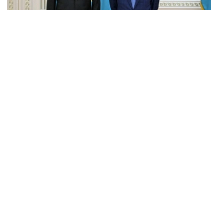
Фото: Ақорда
托卡耶夫指出，欧洲新闻台始终坚持客观报道，为受众提供
真实可靠的信息，已成为享有国际声誉的重要媒体平台。
托卡耶夫表示，自欧洲新闻台于2024年在阿斯塔纳设立地
区办公室以来，有关哈萨克斯坦及中亚地区政治、经济和文
化生活的报道明显增多。
托卡耶夫对欧洲新闻台推出哈萨克语新闻服务表示欢迎，并
指出，这充分体现了双方互利合作不断深化。
佩德罗·瓦加斯·大卫表示，哈萨克语成为欧洲新闻台媒体网
络首次采用的中亚地区民族语言。