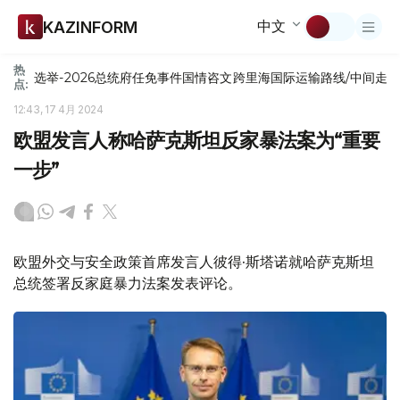
中文
KAZINFORM
热
选举-2026
总统府
任免
事件
国情咨文
跨里海国际运输路线/中间走
点:
12:43, 17 4月 2024
欧盟发言人称哈萨克斯坦反家暴法案为“重要
一步”
欧盟外交与安全政策首席发言人彼得·斯塔诺就哈萨克斯坦
总统签署反家庭暴力法案发表评论。