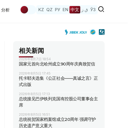
KZ
QZ
РУ
EN
中文
ق ز
ЎЗ
分析
相关新闻
2026年8月7日 18:54
国家元首向北哈州成立90周年庆典致贺信
2026年8月5日 17:45
托卡耶夫选集《公正社会——真诚之言》正
式出版
2026年8月5日 17:13
总统接见巴伊铁列克国有控股公司董事会主
席
2026年8月5日 16:51
总统祝贺国家档案馆成立20周年 强调守护
历史遗产意义重大