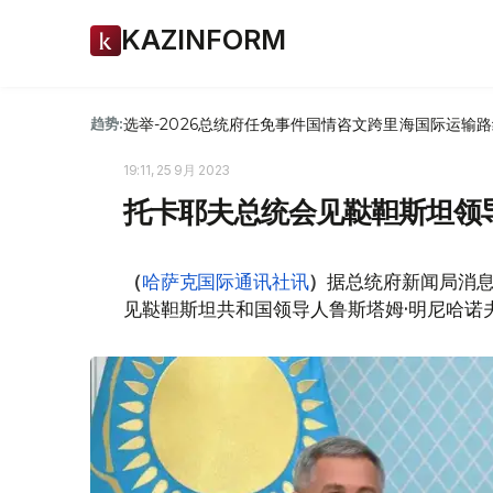
KAZINFORM
选举-2026
总统府
任免
事件
国情咨文
跨里海国际运输路
趋势:
19:11, 25 9月 2023
托卡耶夫总统会见鞑靼斯坦领
（
哈萨克国际通讯社讯
）
据总统府新闻局消息
见鞑靼斯坦共和国领导人鲁斯塔姆·明尼哈诺