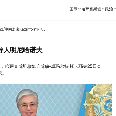
国际
哈萨克斯坦
政治
线/中间走廊
Kazinform-105
导人明尼哈诺夫
，哈萨克斯坦总统哈斯穆-卓玛尔特·托卡耶夫25日会
夫。