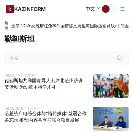
中文
KAZINFORM
热
选举-2026
总统府
任免
事件
国情咨文
跨里海国际运输路线/中间走
点:
鞑靼斯坦
08:52, 29 7月 2026
鞑靼斯坦共和国领导人出席北哈州萨班
节活动 为幼童主持学步礼
08:20, 30 5月 2026
哈总统广电综合体与“塔特媒体”签署合作
备忘录 推动内容共享与联合项目发展