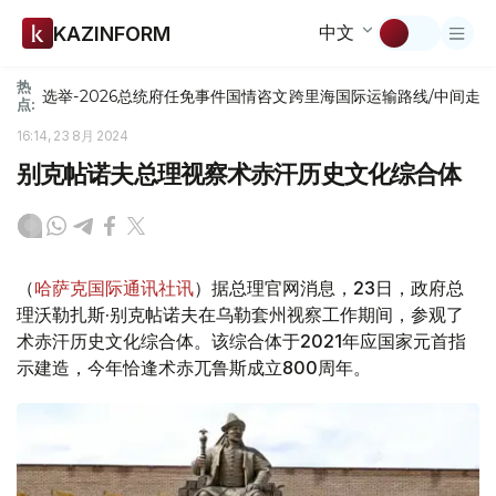
中文
KAZINFORM
热
选举-2026
总统府
任免
事件
国情咨文
跨里海国际运输路线/中间走
点:
16:14, 23 8月 2024
别克帖诺夫总理视察术赤汗历史文化综合体
（
哈萨克国际通讯社讯
）据总理官网消息，23日，政府总
理沃勒扎斯·别克帖诺夫在乌勒套州视察工作期间，参观了
术赤汗历史文化综合体。该综合体于2021年应国家元首指
示建造，今年恰逢术赤兀鲁斯成立800周年。