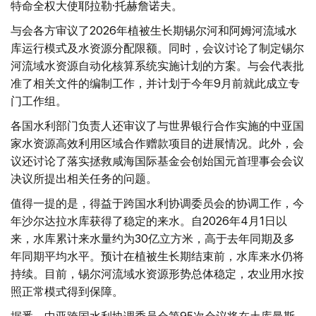
特命全权大使耶拉勒·托赫詹诺夫。
与会各方审议了2026年植被生长期锡尔河和阿姆河流域水
库运行模式及水资源分配限额。同时，会议讨论了制定锡尔
河流域水资源自动化核算系统实施计划的方案。与会代表批
准了相关文件的编制工作，并计划于今年9月前就此成立专
门工作组。
各国水利部门负责人还审议了与世界银行合作实施的中亚国
家水资源高效利用区域合作赠款项目的进展情况。此外，会
议还讨论了落实拯救咸海国际基金会创始国元首理事会会议
决议所提出相关任务的问题。
值得一提的是，得益于跨国水利协调委员会的协调工作，今
年沙尔达拉水库获得了稳定的来水。自2026年4月1日以
来，水库累计来水量约为30亿立方米，高于去年同期及多
年同期平均水平。预计在植被生长期结束前，水库来水仍将
持续。目前，锡尔河流域水资源形势总体稳定，农业用水按
照正常模式得到保障。