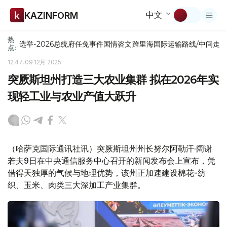
中文
KAZINFORM
热
选举-2026
总统府
任免
事件
国情咨文
跨里海国际运输路线/中间走
点:
12:47, 09 12月 2025
突厥斯坦州打造三大农业集群 拟在2026年实
现轻工业与农业产值大跃升
（哈萨克国际通讯社讯）突厥斯坦州州长努尔阿勒汗·阔谢
若夫9日在中央通信服务中心召开的新闻发布会上宣布，凭
借得天独厚的气候与地理优势，该州正加速建设棉花-纺
织、玉米、肉类三大深加工产业集群。