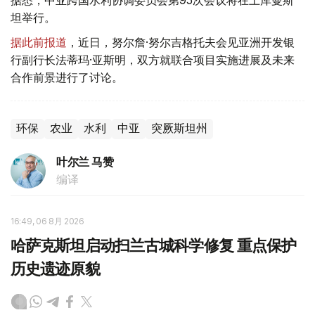
据悉，中亚跨国水利协调委员会第95次会议将在土库曼斯
坦举行。
据此前报道
，近日，努尔詹·努尔吉格托夫会见亚洲开发银
行副行长法蒂玛·亚斯明，双方就联合项目实施进展及未来
合作前景进行了讨论。
环保
农业
水利
中亚
突厥斯坦州
叶尔兰 马赞
编译
16:49, 06 8月 2026
哈萨克斯坦启动扫兰古城科学修复 重点保护
历史遗迹原貌