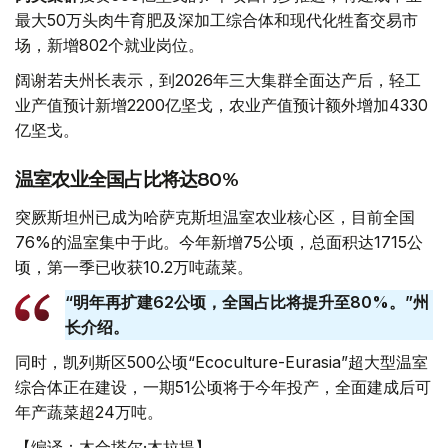
最大50万头肉牛育肥及深加工综合体和现代化牲畜交易市
场，新增802个就业岗位。
阔谢若夫州长表示，到2026年三大集群全面达产后，轻工
业产值预计新增2200亿坚戈，农业产值预计额外增加4330
亿坚戈。
温室农业全国占比将达80%
突厥斯坦州已成为哈萨克斯坦温室农业核心区，目前全国
76%的温室集中于此。今年新增75公顷，总面积达1715公
顷，第一季已收获10.2万吨蔬菜。
“明年再扩建62公顷，全国占比将提升至80%。”州
长介绍。
同时，凯列斯区500公顷“Eсoculture-Eurasia”超大型温室
综合体正在建设，一期51公顷将于今年投产，全面建成后可
年产蔬菜超24万吨。
【编译：木合塔尔·木拉提】