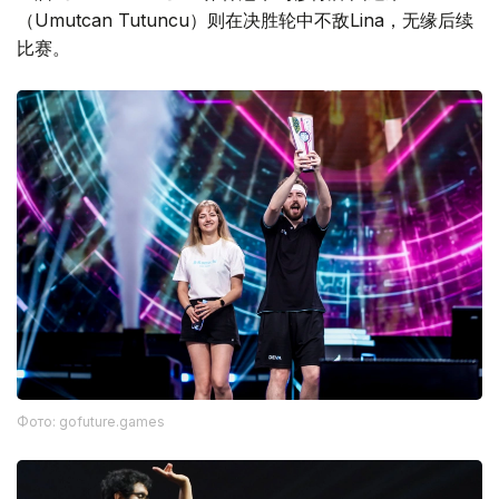
（Umutcan Tutuncu）则在决胜轮中不敌Lina，无缘后续
比赛。
Фото: gofuture.games