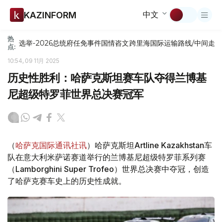
中文
KAZINFORM
热
选举-2026
总统府
任免
事件
国情咨文
跨里海国际运输路线/中间走
点:
10:54, 09 11月 2025
历史性胜利：哈萨克斯坦赛车队夺得兰博基
尼超级特罗菲世界总决赛冠军
（
哈萨克国际通讯社讯
）哈萨克斯坦Artline Kazakhstan车
队在意大利米萨诺赛道举行的兰博基尼超级特罗菲系列赛
（Lamborghini Super Trofeo）世界总决赛中夺冠，创造
了哈萨克赛车史上的历史性成就。