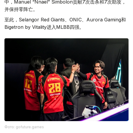
中，Manuel “Nnael” Simbolon贡献7次击杀和7次助攻，
并保持零阵亡。
至此，Selangor Red Giants、ONIC、Aurora Gaming和
Bigetron by Vitality进入MLBB四强。
Фото: gofuture.games