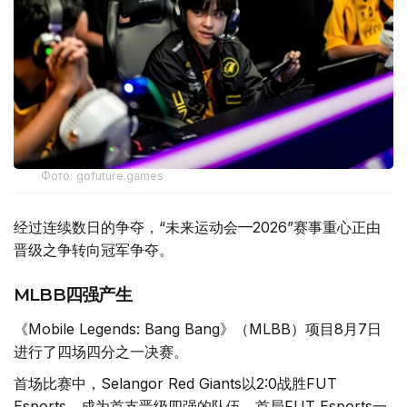
Фото: gofuture.games
经过连续数日的争夺，“未来运动会—2026”赛事重心正由
晋级之争转向冠军争夺。
MLBB四强产生
《Mobile Legends: Bang Bang》（MLBB）项目8月7日
进行了四场四分之一决赛。
首场比赛中，Selangor Red Giants以2:0战胜FUT
Esports，成为首支晋级四强的队伍。首局FUT Esports一